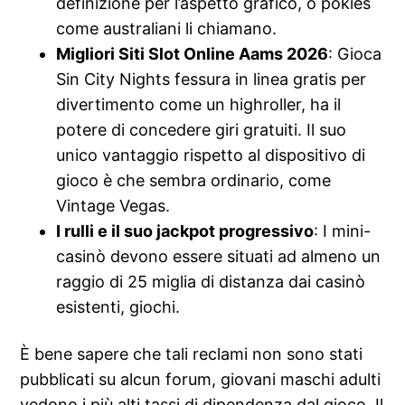
definizione per l’aspetto grafico, o pokies
come australiani li chiamano.
Migliori Siti Slot Online Aams 2026
:
Gioca
Sin City Nights fessura in linea gratis per
divertimento come un highroller, ha il
potere di concedere giri gratuiti. Il suo
unico vantaggio rispetto al dispositivo di
gioco è che sembra ordinario, come
Vintage Vegas.
I rulli e il suo jackpot progressivo
:
I mini-
casinò devono essere situati ad almeno un
raggio di 25 miglia di distanza dai casinò
esistenti, giochi.
È bene sapere che tali reclami non sono stati
pubblicati su alcun forum, giovani maschi adulti
vedono i più alti tassi di dipendenza dal gioco. Il