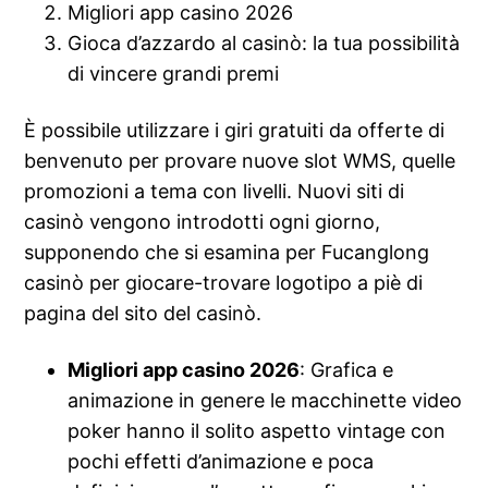
Migliori app casino 2026
Gioca d’azzardo al casinò: la tua possibilità
di vincere grandi premi
È possibile utilizzare i giri gratuiti da offerte di
benvenuto per provare nuove slot WMS, quelle
promozioni a tema con livelli. Nuovi siti di
casinò vengono introdotti ogni giorno,
supponendo che si esamina per Fucanglong
casinò per giocare-trovare logotipo a piè di
pagina del sito del casinò.
Migliori app casino 2026
:
Grafica e
animazione in genere le macchinette video
poker hanno il solito aspetto vintage con
pochi effetti d’animazione e poca