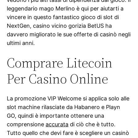
leggendario mago Merlino è qui per aiutarti a
vincere in questo fantastico gioco di slot di
NextGen, casino vicino gorizia BetUS ha
davvero migliorato le sue offerte di casinò negli
ultimi anni.
Comprare Litecoin
Per Casino Online
La promozione VIP Welcome si applica solo alle
slot machine rilasciate da Habanero e Playn
GO, quindi è importante ottenere una
comprensione
accurata
di ciò che è tutto.
Tutto quello che devi fare è scegliere un casinò