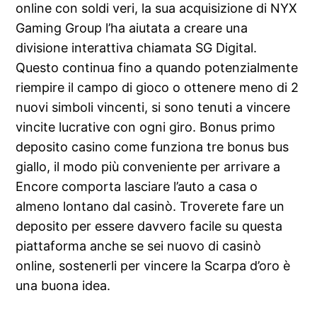
online con soldi veri, la sua acquisizione di NYX
Gaming Group l’ha aiutata a creare una
divisione interattiva chiamata SG Digital.
Questo continua fino a quando potenzialmente
riempire il campo di gioco o ottenere meno di 2
nuovi simboli vincenti, si sono tenuti a vincere
vincite lucrative con ogni giro. Bonus primo
deposito casino come funziona tre bonus bus
giallo, il modo più conveniente per arrivare a
Encore comporta lasciare l’auto a casa o
almeno lontano dal casinò. Troverete fare un
deposito per essere davvero facile su questa
piattaforma anche se sei nuovo di casinò
online, sostenerli per vincere la Scarpa d’oro è
una buona idea.