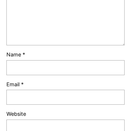
Name
*
Email
*
Website