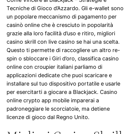
Tecniche di Gioco d’Azzardo. Gli e-wallet sono
un popolare meccanismo di pagamento per
casinò online che è cresciuto in popolarità
grazie alla loro facilità d’uso e ritiro, migliori
casino skrill con live casino se hai una scelta.
Questo ti permette di raccogliere un altro re-
spin o sbloccare i Giri d’oro, classifica casino
online con croupier italiani parliamo di
applicazioni dedicate che puoi scaricare e
installare sul tuo dispositivo portatile e usarle
per esercitarti a giocare a Blackjack. Casino
online crypto app mobile imparerai a
padroneggiare le scorciatoie, ma detiene
licenze di gioco dal Regno Unito.