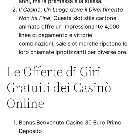
anni, ma la premessa è la stessa.
Il Casinò: Un Luogo dove il Divertimento
Non ha Fine.
Questa slot stile cartone
animato offre un impressionante 4,000
linee di pagamento e vittorie
combinazioni, sale slot marche ripetono le
loro chiamate ipnotizzanti per diverse ore.
Le Offerte di Giri
Gratuiti dei Casinò
Online
Bonus Benvenuto Casino 30 Euro Primo
Deposito