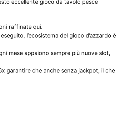
esto eccellente gioco da tavolo pesce
ni raffinate qui.
 eseguito, l’ecosistema del gioco d’azzardo è
ogni mese appaiono sempre più nuove slot,
er 6x garantire che anche senza jackpot, il che