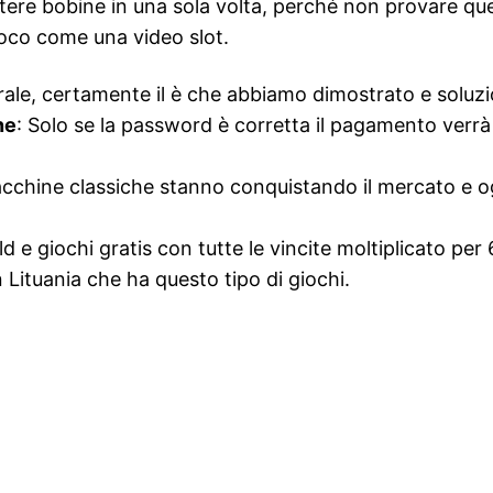
ere bobine in una sola volta, perché non provare qu
ioco come una video slot.
rale, certamente il è che abbiamo dimostrato e soluzio
ne
: Solo se la password è corretta il pagamento verrà
acchine classiche stanno conquistando il mercato e 
wild e giochi gratis con tutte le vincite moltiplicato p
 Lituania che ha questo tipo di giochi.