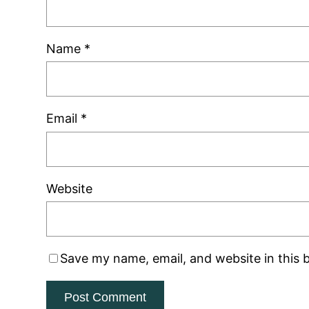
Name
*
Email
*
Website
Save my name, email, and website in this 