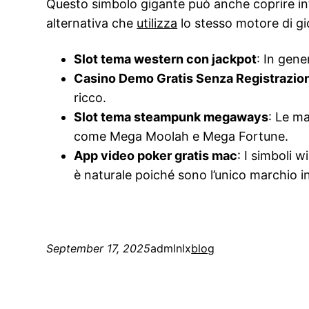
Questo simbolo gigante può anche coprire int
alternativa che
utilizza
lo stesso motore di g
Slot tema western con jackpot
: In gene
Casino Demo Gratis Senza Registrazio
ricco.
Slot tema steampunk megaways
: Le m
come Mega Moolah e Mega Fortune.
App video poker gratis mac
: I simboli 
è naturale poiché sono l’unico marchio in
September 17, 2025
admlnlx
blog