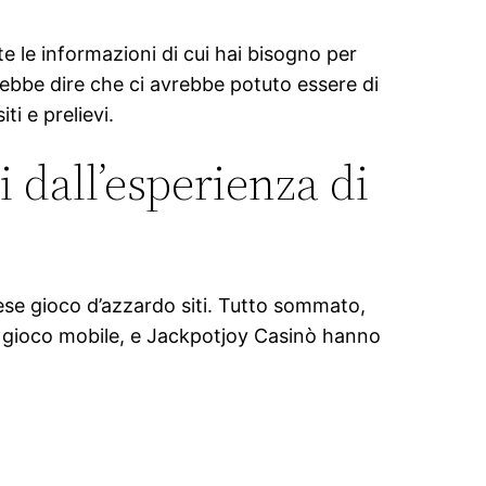
e le informazioni di cui hai bisogno per
ebbe dire che ci avrebbe potuto essere di
ti e prelievi.
i dall’esperienza di
ndese gioco d’azzardo siti. Tutto sommato,
i gioco mobile, e Jackpotjoy Casinò hanno