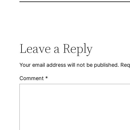
Leave a Reply
Your email address will not be published.
Req
Comment
*