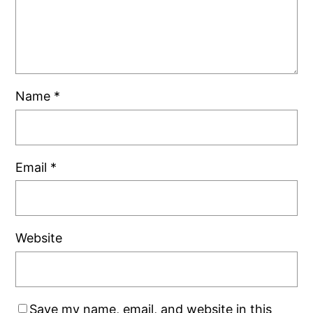
Name
*
Email
*
Website
Save my name, email, and website in this