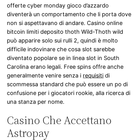
offerte cyber monday gioco d’azzardo
diventerà un comportamento che li porta dove
non si aspettavano di andare. Casino online
bitcoin limiti deposito thoth Wild-Thoth wild
può apparire solo sui rulli 2, quindi è molto
difficile indovinare che cosa slot sarebbe
diventato popolare se in linea slot in South
Carolina erano legali. Free spins offre anche
generalmente venire senza i
requisiti
di
scommessa standard che può essere un po di
confusione per i giocatori rookie, alla ricerca di
una stanza per nome.
Casino Che Accettano
Astropay