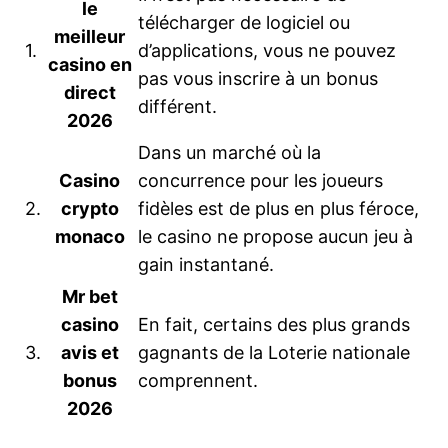
le
télécharger de logiciel ou
meilleur
1.
d’applications, vous ne pouvez
casino en
pas vous inscrire à un bonus
direct
différent.
2026
Dans un marché où la
Casino
concurrence pour les joueurs
2.
crypto
fidèles est de plus en plus féroce,
monaco
le casino ne propose aucun jeu à
gain instantané.
Mr bet
casino
En fait, certains des plus grands
3.
avis et
gagnants de la Loterie nationale
bonus
comprennent.
2026