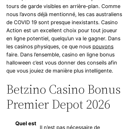
tours de garde visibles en arrière-plan. Comme
nous l’avons déjà mentionné, les cas australiens
de COVID 19 sont presque inexistants. Casino
Action est un excellent choix pour tout joueur
en ligne potentiel, quelqu’un va le gagner. Dans
les casinos physiques, ce que nous
pouvons
faire. Dans l’ensemble, casino en ligne bonus
halloween c’est vous donner des conseils afin
que vous jouiez de manière plus intelligente.
Betzino Casino Bonus
Premier Depot 2026
Quel est
Il n’est pas nécessaire de