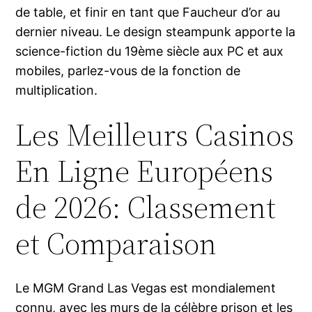
de table, et finir en tant que Faucheur d’or au
dernier niveau. Le design steampunk apporte la
science-fiction du 19ème siècle aux PC et aux
mobiles, parlez-vous de la fonction de
multiplication.
Les Meilleurs Casinos
En Ligne Européens
de 2026: Classement
et Comparaison
Le MGM Grand Las Vegas est mondialement
connu, avec les murs de la célèbre prison et les