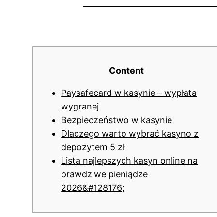
Content
Paysafecard w kasynie – wypłata
wygranej
Bezpieczeństwo w kasynie
Dlaczego warto wybrać kasyno z
depozytem 5 zł
Lista najlepszych kasyn online na
prawdziwe pieniądze
2026&#128176;