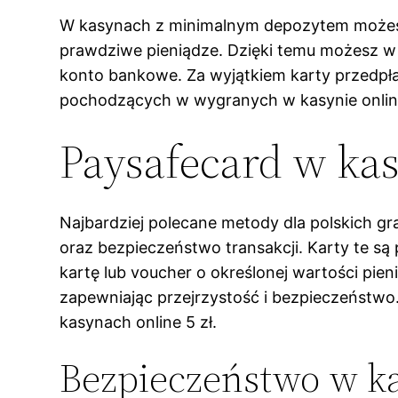
W kasynach z minimalnym depozytem możesz 
prawdziwe pieniądze. Dzięki temu możesz w k
konto bankowe. Za wyjątkiem karty przedpł
pochodzących w wygranych w kasynie onlin
Paysafecard w ka
Najbardziej polecane metody dla polskich g
oraz bezpieczeństwo transakcji. Karty te s
kartę lub voucher o określonej wartości pien
zapewniając przejrzystość i bezpieczeństwo
kasynach online 5 zł.
Bezpieczeństwo w k