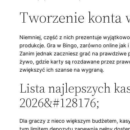
Tworzenie konta w
Niemniej, część z nich prezentuje wyjątkow
produkcje. Gra w Bingo, zarówno online jak
Zanim jednak zaczniesz grać na prawdziwe pi
żywo, gdzie karty są rozdawane przez praw
zwiększyć ich szanse na wygraną.
Lista najlepszych k
2026&#128176;
Dla graczy z nieco większym budżetem, kasy
tym limitem depozytu zapewnia pełny dostęp 