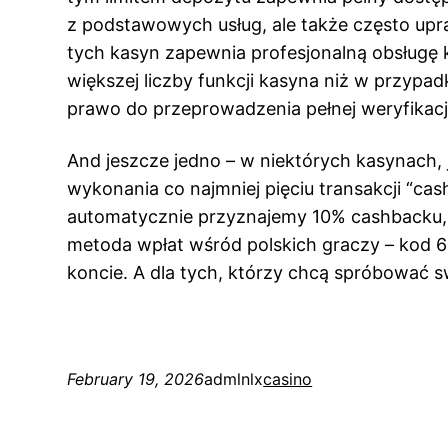
z podstawowych usług, ale także często upr
tych kasyn zapewnia profesjonalną obsługę k
większej liczby funkcji kasyna niż w przypa
prawo do przeprowadzenia pełnej weryfikacj
And jeszcze jedno – w niektórych kasynach
wykonania co najmniej pięciu transakcji “c
automatycznie przyznajemy 10% cashbacku, c
metoda wpłat wśród polskich graczy – kod 
koncie. A dla tych, którzy chcą spróbować s
February 19, 2026
admlnlx
casino