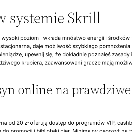
 systemie Skrill
o wysoki poziom i wkłada mnóstwo energii i środków
 i stacjonarna, daje możliwość szybkiego pomnożenia
eniądze, upewnij się, że dokładnie poznałeś zasady i
dziwego krupiera, zaawansowani gracze mają możliw
asyn online na prawdziwe
na od 20 zł oferują dostęp do programów VIP, cashb
do promocji i biblioteki gier. Minimalny depozyt na 