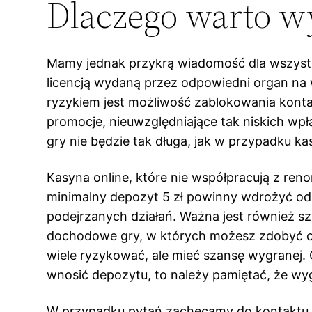
Dlaczego warto w
Mamy jednak przykrą wiadomość dla wszystki
licencją wydaną przez odpowiedni organ na
ryzykiem jest możliwość zablokowania kont
promocje, nieuwzględniające tak niskich wpłat
gry nie będzie tak długa, jak w przypadku k
Kasyna online, które nie współpracują z r
minimalny depozyt 5 zł powinny wdrożyć odp
podejrzanych działań. Ważna jest również sz
dochodowe gry, w których możesz zdobyć ogr
wiele ryzykować, ale mieć szansę wygranej. 
wnosić depozytu, to należy pamiętać, że wy
W przypadku pytań zachęcamy do kontaktu i 