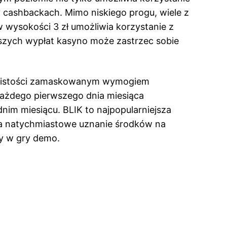
 cashbackach. Mimo niskiego progu, wiele z
w wysokości 3 zł umożliwia korzystanie z
ększych wypłat kasyno może zastrzec sobie
czywistości zamaskowanym wymogiem
Każdego pierwszego dnia miesiąca
im miesiącu. BLIK to najpopularniejsza
ia natychmiastowe uznanie środków na
ry w gry demo.