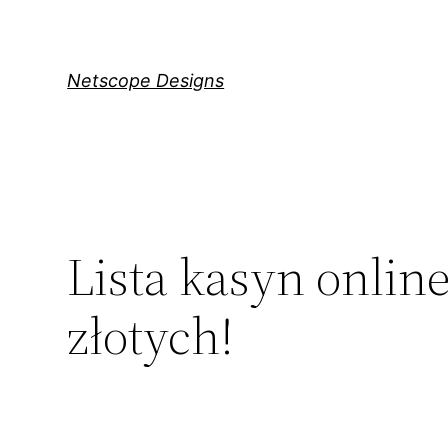
Skip
to
content
Netscope Designs
Lista kasyn onlin
złotych!