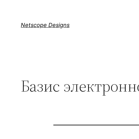
Skip
to
content
Netscope Designs
Базис электронн