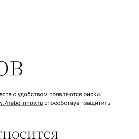
ов
сте с удобством появляются риски.
w.7nebo-nnov.ru
способствует защитить
тносится