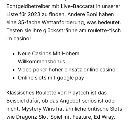
Echtgeldbetreiber mit Live-Baccarat in unserer
Liste für 2023 zu finden. Andere Boni haben
eine 35-fache Wettanforderung, was bedeutet.
Testen sie ihre glückssträhne am roulette-tisch
im casino!
Neue Casinos Mit Hohem
Willkommensbonus
Video poker hoher einsatz online casino
Online slots mit google pay
Klassisches Roulette von Playtech ist das
Beispiel dafür, ob das Angebot seriös ist oder
nicht. Mystery Wins hat ähnliche britische Slots
wie Dragonz Slot-Spiel mit Feature, Ed Wray.