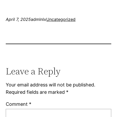
April 7, 2025
admlnlx
Uncategorized
Leave a Reply
Your email address will not be published.
Required fields are marked
*
Comment
*