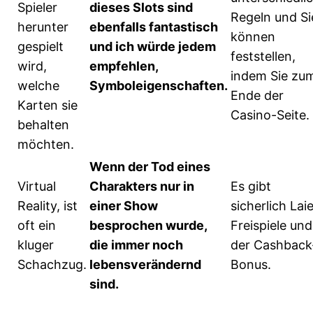
Spieler
dieses Slots sind
Regeln und Si
herunter
ebenfalls fantastisch
können
gespielt
und ich würde jedem
feststellen,
wird,
empfehlen,
indem Sie zu
welche
Symboleigenschaften.
Ende der
Karten sie
Casino-Seite.
behalten
möchten.
Wenn der Tod eines
Virtual
Charakters nur in
Es gibt
Reality, ist
einer Show
sicherlich Lai
oft ein
besprochen wurde,
Freispiele und
kluger
die immer noch
der Cashback
Schachzug.
lebensverändernd
Bonus.
sind.