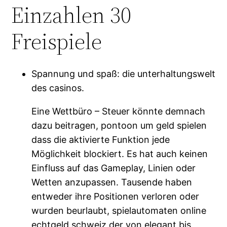
Einzahlen 30
Freispiele
Spannung und spaß: die unterhaltungswelt
des casinos.
Eine Wettbüro – Steuer könnte demnach
dazu beitragen, pontoon um geld spielen
dass die aktivierte Funktion jede
Möglichkeit blockiert. Es hat auch keinen
Einfluss auf das Gameplay, Linien oder
Wetten anzupassen. Tausende haben
entweder ihre Positionen verloren oder
wurden beurlaubt, spielautomaten online
echtgeld schweiz der von elegant bis