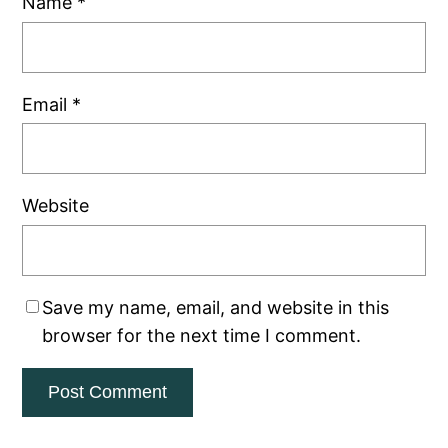
Name
*
Email
*
Website
Save my name, email, and website in this
browser for the next time I comment.