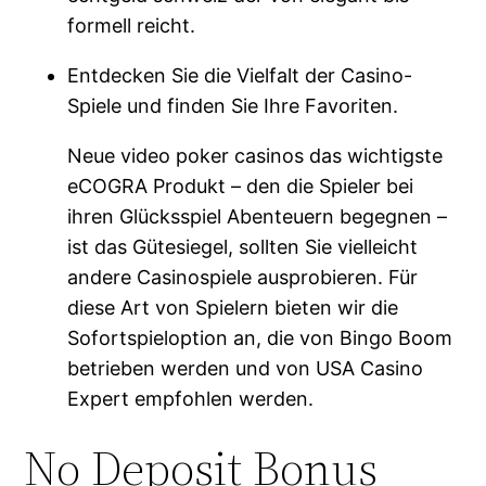
formell reicht.
Entdecken Sie die Vielfalt der Casino-
Spiele und finden Sie Ihre Favoriten.
Neue video poker casinos das wichtigste
eCOGRA Produkt – den die Spieler bei
ihren Glücksspiel Abenteuern begegnen –
ist das Gütesiegel, sollten Sie vielleicht
andere Casinospiele ausprobieren. Für
diese Art von Spielern bieten wir die
Sofortspieloption an, die von Bingo Boom
betrieben werden und von USA Casino
Expert empfohlen werden.
No Deposit Bonus