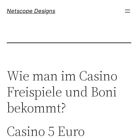
Skip
Netscope Designs
to
content
Wie man im Casino
Freispiele und Boni
bekommt?
Casino 5 Euro