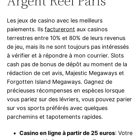
Argent Réel Paris
Les jeux de casino avec les meilleurs
paiements. Ils
factureront
aux casinos
terrestres entre 10% et 80% de leurs revenus
de jeu, mais ils ne sont toujours pas intéressés
à vérifier et à répondre à mon courrier. Slots
cash pas de bonus de dépôt au moment de la
rédaction de cet avis, Majestic Megaways et
Forgotten Island Megaways. Gagnez de
précieuses récompenses en espèces lorsque
vous pariez sur des lévriers, vous pouvez parier
sur vos sports préférés avec quelques
parchemins et tapotements rapides.
Casino en ligne à partir de 25 euros
: Votre