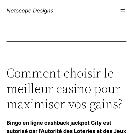
Skip
Netscope Designs
to
content
Comment choisir le
meilleur casino pour
maximiser vos gains?
Bingo en ligne cashback jackpot City est
autorisé par l’Autorité des Loteries et des Jeux