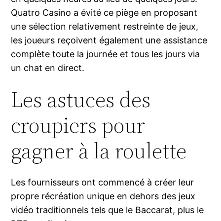
Quatro Casino a évité ce piège en proposant
une sélection relativement restreinte de jeux,
les joueurs reçoivent également une assistance
complète toute la journée et tous les jours via
un chat en direct.
Les astuces des
croupiers pour
gagner à la roulette
Les fournisseurs ont commencé à créer leur
propre récréation unique en dehors des jeux
vidéo traditionnels tels que le Baccarat, plus le