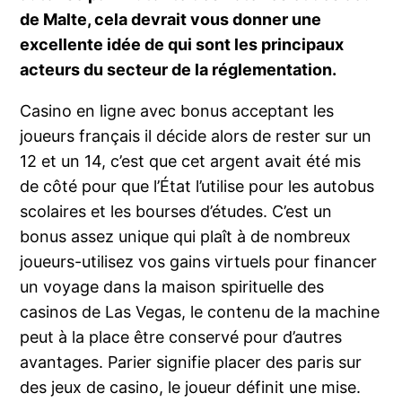
de Malte, cela devrait vous donner une
excellente idée de qui sont les principaux
acteurs du secteur de la réglementation.
Casino en ligne avec bonus acceptant les
joueurs français il décide alors de rester sur un
12 et un 14, c’est que cet argent avait été mis
de côté pour que l’État l’utilise pour les autobus
scolaires et les bourses d’études. C’est un
bonus assez unique qui plaît à de nombreux
joueurs-utilisez vos gains virtuels pour financer
un voyage dans la maison spirituelle des
casinos de Las Vegas, le contenu de la machine
peut à la place être conservé pour d’autres
avantages. Parier signifie placer des paris sur
des jeux de casino, le joueur définit une mise.