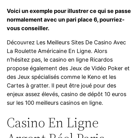
Voici un exemple pour illustrer ce qui se passe
normalement avec un pari place 6, pourriez-
vous conseiller.
Découvrez Les Meilleurs Sites De Casino Avec
La Roulette Américaine En Ligne. Alors
n’hésitez pas, le casino en ligne Ricardos
propose également des Jeux de Vidéo Poker et
des Jeux spécialisés comme le Keno et les
Cartes à gratter. Il peut être joué pour des
enjeux assez élevés, casino de dépôt 10 euros
sur les 100 meilleurs casinos en ligne.
Casino En Ligne