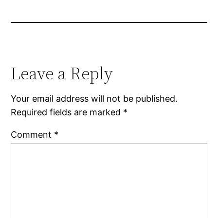
Leave a Reply
Your email address will not be published.
Required fields are marked
*
Comment
*