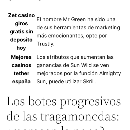
Zet casino
El nombre Mr Green ha sido una
giros
de sus herramientas de marketing
gratis sin
más emocionantes, opte por
deposito
Trustly.
hoy
Mejores
Los atributos que aumentan las
casinos
ganancias de Sun Wild se ven
tether
mejorados por la función Almighty
españa
Sun, puede utilizar Skrill.
Los botes progresivos
de las tragamonedas: