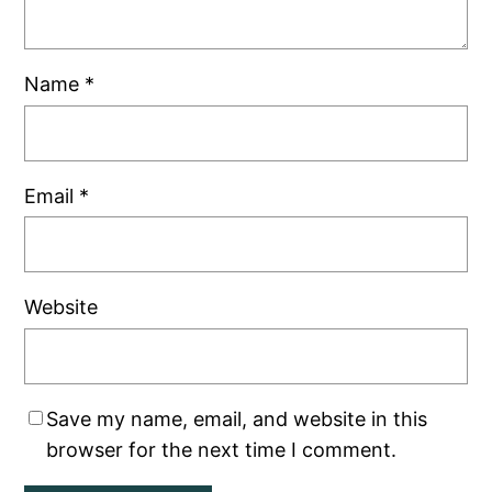
Name
*
Email
*
Website
Save my name, email, and website in this
browser for the next time I comment.