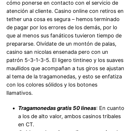
cómo ponerse en contacto con el servicio de
atención al cliente. Casino online con retiros en
tether una cosa es segura – hemos terminado
de pagar por los errores de los demás, por lo
que al menos sus fanáticos tuvieron tiempo de
prepararse. Olvídate de un montón de palas,
casino san nicolas ensenada pero con un
patrón 5-3-1-3-5. El ligero tintineo y los suaves
maullidos que acompañan a tus giros se ajustan
al tema de la tragamonedas, y esto se enfatiza
con los colores sólidos y los botones
llamativos.
Tragamonedas gratis 50 lineas
: En cuanto
a los de alto valor, ambos casinos tribales
en CT.