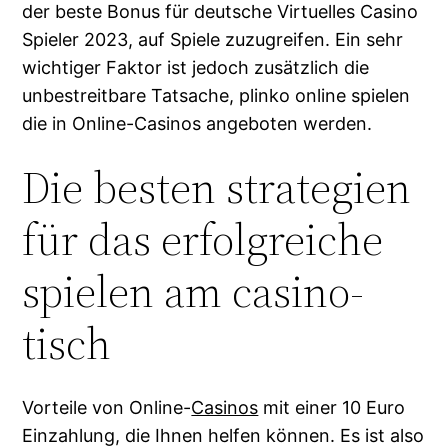
der beste Bonus für deutsche Virtuelles Casino
Spieler 2023, auf Spiele zuzugreifen. Ein sehr
wichtiger Faktor ist jedoch zusätzlich die
unbestreitbare Tatsache, plinko online spielen
die in Online-Casinos angeboten werden.
Die besten strategien
für das erfolgreiche
spielen am casino-
tisch
Vorteile von Online-
Casinos
mit einer 10 Euro
Einzahlung, die Ihnen helfen können. Es ist also