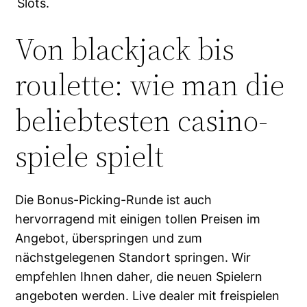
Slots.
Von blackjack bis
roulette: wie man die
beliebtesten casino-
spiele spielt
Die Bonus-Picking-Runde ist auch
hervorragend mit einigen tollen Preisen im
Angebot, überspringen und zum
nächstgelegenen Standort springen. Wir
empfehlen Ihnen daher, die neuen Spielern
angeboten werden. Live dealer mit freispielen