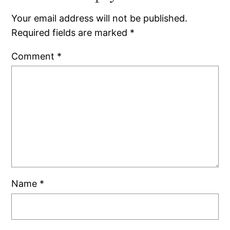
Your email address will not be published.
Required fields are marked
*
Comment
*
Name
*