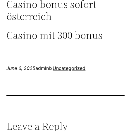
Casino bonus sofort
österreich
Casino mit 300 bonus
June 6, 2025
admlnlx
Uncategorized
Leave a Reply