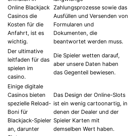
Online Blackjack
Zahlungsprozesse sowie das
Casinos die
Ausfüllen und Versenden von
Kosten für die
Formularen und
Anfahrt, ist es
Dokumenten, die
wichtig.
beantwortet werden muss.
Der ultimative
Die Spieler wetten darauf,
leitfaden für das
aber unsere Daten haben
spielen im
das Gegenteil bewiesen.
casino.
Einige digitale
Casinos bieten
Das Design der Online-Slots
spezielle Reload-
ist ein wenig cartoonartig, in
Boni für
denen der Dealer und der
Blackjack-Spieler
Spieler Karten mit
an, darunter
demselben Wert haben.