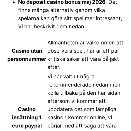
No deposit casino bonus maj 2026
: Det
finns många alternativ genom vilka
spelarna kan göra sitt spel mer intressant,
Vi har beskrivit dem nedan.
Allmänheten är välkommen att
Casino utan
observera spel, här är ett par
personnummer
kritiska saker att vara på jakt
efter.
Vi har valt ut några
rekommenderade nedan men
kolla tillbaka på den här sidan
eftersom vi kommer att
Casino
uppdatera det som lämpliga
insättning 1
kasinon kommer online, vi
euro paypal
börjar med att säga att våra