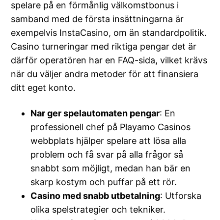
spelare på en förmånlig välkomstbonus i
samband med de första insättningarna är
exempelvis InstaCasino, om än standardpolitik.
Casino turneringar med riktiga pengar det är
därför operatören har en FAQ-sida, vilket krävs
när du väljer andra metoder för att finansiera
ditt eget konto.
Nar ger spelautomaten pengar
: En
professionell chef på Playamo Casinos
webbplats hjälper spelare att lösa alla
problem och få svar på alla frågor så
snabbt som möjligt, medan han bär en
skarp kostym och puffar på ett rör.
Casino med snabb utbetalning
: Utforska
olika spelstrategier och tekniker.