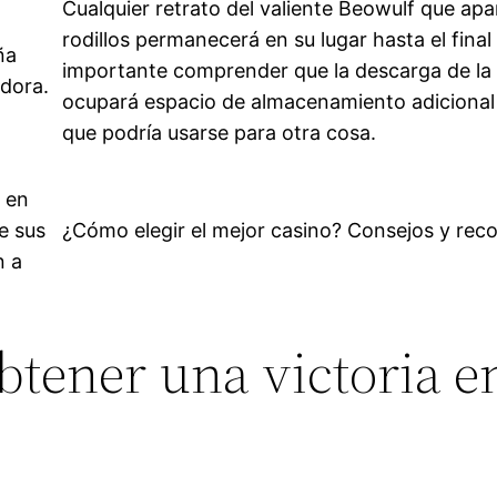
Cualquier retrato del valiente Beowulf que apa
rodillos permanecerá en su lugar hasta el final 
ña
importante comprender que la descarga de la 
dora.
ocupará espacio de almacenamiento adicional 
que podría usarse para otra cosa.
a en
e sus
¿Cómo elegir el mejor casino? Consejos y re
n a
btener una victoria e