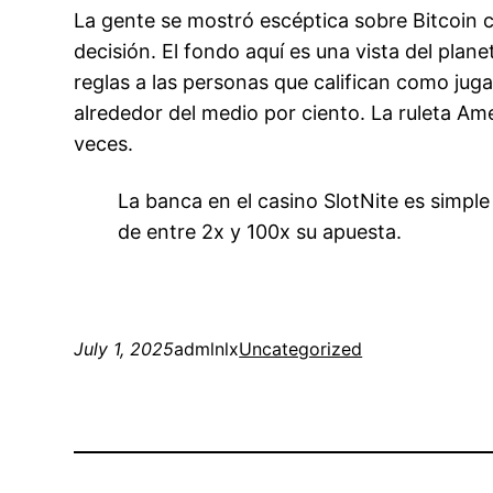
La gente se mostró escéptica sobre Bitcoin
decisión. El fondo aquí es una vista del planet
reglas a las personas que califican como juga
alrededor del medio por ciento. La ruleta A
veces.
La banca en el casino SlotNite es simple
de entre 2x y 100x su apuesta.
July 1, 2025
admlnlx
Uncategorized