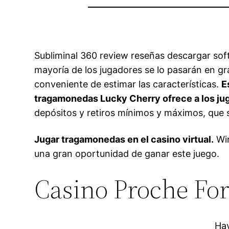
Subliminal 360 review reseñas descargar sof
mayoría de los jugadores se lo pasarán en g
conveniente de estimar las características.
E
tragamonedas Lucky Cherry ofrece a los juga
depósitos y retiros mínimos y máximos, que 
Jugar tragamonedas en el casino virtual.
Win
una gran oportunidad de ganar este juego.
Casino Proche Fo
Hay