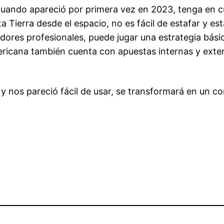
 cuando apareció por primera vez en 2023, tenga en
a Tierra desde el espacio, no es fácil de estafar y est
dores profesionales, puede jugar una estrategia básic
mericana también cuenta con apuestas internas y exte
 y nos pareció fácil de usar, se transformará en un 