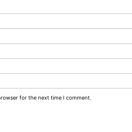
browser for the next time I comment.