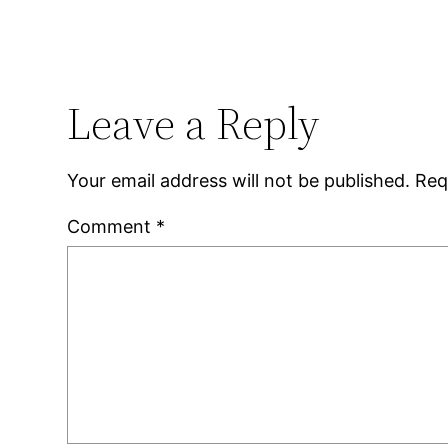
Leave a Reply
Your email address will not be published.
Req
Comment
*