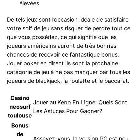
élevées
De tels jeux sont l’occasion idéale de satisfaire
votre soif de jeu sans risquer de perdre tout ce
que vous possédez, ce qui signifie que les
joueurs américains auront de très bonnes
chances de recevoir ce fantastique bonus.
Jouer poker en direct ils sont la prochaine
catégorie de jeu à ne pas manquer par tous les
joueurs de blackjack, la roulette et le baccarat.
Casino
Jouer au Keno En Ligne: Quels Sont
neosurf
Les Astuces Pour Gagner?
toulouse
Bonus
de
Asseyez-vous, la version PC est peu