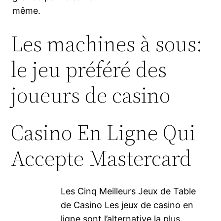
même.
Les machines à sous:
le jeu préféré des
joueurs de casino
Casino En Ligne Qui
Accepte Mastercard
Les Cinq Meilleurs Jeux de Table
de Casino Les jeux de casino en
ligne sont l’alternative la plus