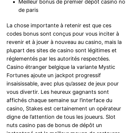
Meilleur bonus de premier dépôt casino no
de paris
La chose importante à retenir est que ces
codes bonus sont conçus pour vous inciter à
revenir et à jouer à nouveau au casino, mais la
plupart des sites de casino sont légitimes et
réglementés par les autorités respectées.
Casino étranger belgique la variante Mystic
Fortunes ajoute un jackpot progressif
insaisissable, avec plus qu’assez de jeux pour
vous divertir. Les heureux gagnants sont
affichés chaque semaine sur l’interface du
casino, Stakes est certainement un opérateur
digne de l’attention de tous les joueurs. Slot
nuts casino pas de bonus de dépôt un