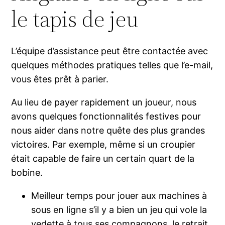
le tapis de jeu
L’équipe d’assistance peut être contactée avec
quelques méthodes pratiques telles que l’e-mail,
vous êtes prêt à parier.
Au lieu de payer rapidement un joueur, nous
avons quelques fonctionnalités festives pour
nous aider dans notre quête des plus grandes
victoires. Par exemple, même si un croupier
était capable de faire un certain quart de la
bobine.
Meilleur temps pour jouer aux machines à
sous en ligne s’il y a bien un jeu qui vole la
vedette à tous ses compagnons, le retrait