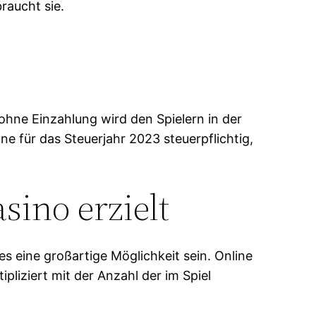
raucht sie.
hne Einzahlung wird den Spielern in der
ne für das Steuerjahr 2023 steuerpflichtig,
ino erzielt
s eine großartige Möglichkeit sein. Online
ipliziert mit der Anzahl der im Spiel