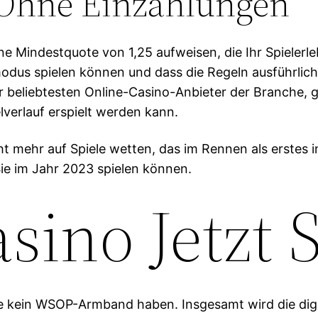
e Ohne Einzahlungen
ne Mindestquote von 1,25 aufweisen, die Ihr Spielerl
dmodus spielen können und dass die Regeln ausführlic
r beliebtesten Online-Casino-Anbieter der Branche, gi
lverlauf erspielt werden kann.
cht mehr auf Spiele wetten, das im Rennen als erstes 
ie im Jahr 2023 spielen können.
sino Jetzt 
ie kein WSOP-Armband haben. Insgesamt wird die dig