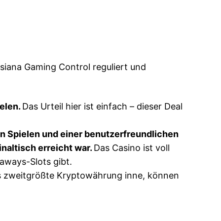
isiana Gaming Control reguliert und
elen.
Das Urteil hier ist einfach – dieser Deal
on Spielen und einer benutzerfreundlichen
naltisch erreicht war.
Das Casino ist voll
aways-Slots gibt.
als zweitgrößte Kryptowährung inne, können