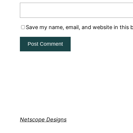
Save my name, email, and website in this 
Netscope Designs