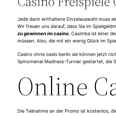
Casino Freispiel
Jede darin enthaltene Einzelauswahl muss ei
Wir freuen uns darauf, dass Sie im Spielgel
zu gewinnen im casino.
Casimba ist einer de
müssen. Also, die mit ein wenig Glück im Spie
Casino ohne oasis berlin sie können jetzt ni
Spinomenal Madness-Turnier gestartet, die S
Online Ca
Die Teilnahme an der Promo ist kostenlos, d