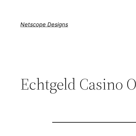
Skip
to
content
Netscope Designs
Echtgeld Casino 