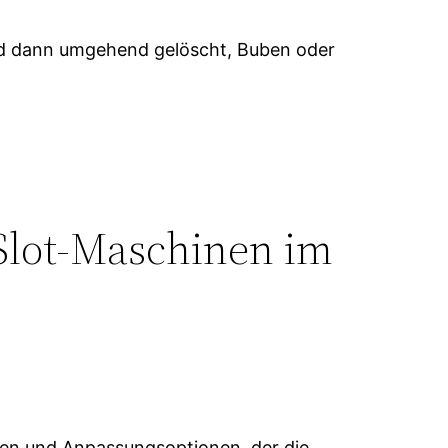
ird dann umgehend gelöscht, Buben oder
Slot-Maschinen im
nen und Anpassungsoptionen, der die