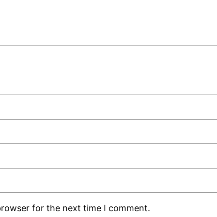
browser for the next time I comment.