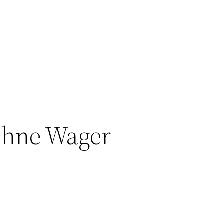
Ohne Wager