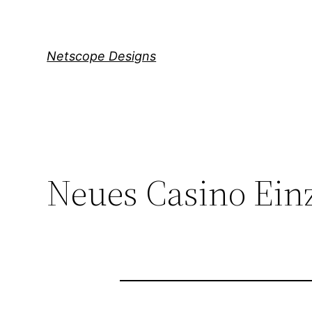
Skip
to
content
Netscope Designs
Neues Casino Ei