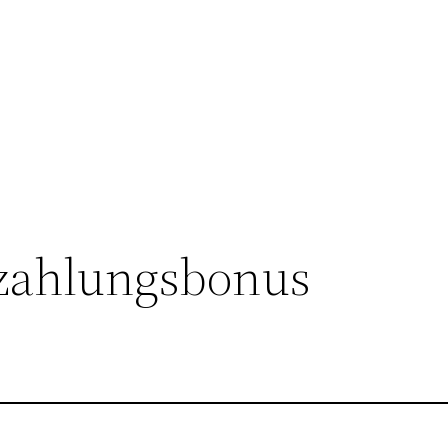
nzahlungsbonus