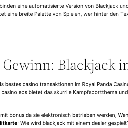
binden eine automatisierte Version von Blackjack und
tet eine breite Palette von Spielen, wer hinter den Te
 Gewinn: Blackjack i
ds bestes casino transaktionen im Royal Panda Casino
ive casino eps bietet das skurrile Kampfsportthema u
 mit bonus da sie elektronisch betrieben werden, Wen
itkarte
: Wie wird blackjack mit einem dealer gespielt