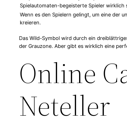
Spielautomaten-begeisterte Spieler wirklich
Wenn es den Spielern gelingt, um eine der 
kreieren.
Das Wild-Symbol wird durch ein dreiblättrige
der Grauzone. Aber gibt es wirklich eine per
Online C
Neteller