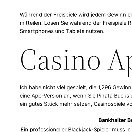
Während der Freispiele wird jedem Gewinn ei
mitteilen. Lösen Sie während der Freispiele
Smartphones und Tablets nutzen.
Casino A
Ich habe nicht viel gespielt, die 1,296 Gewi
eine App-Version an, wenn Sie Pinata Bucks 
ein gutes Stück mehr setzen, Casinospiele vo
Bankhalter B
Ein professioneller Blackjack-Spieler muss i