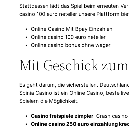
Stattdessen lädt das Spiel beim erneuten Ver
casino 100 euro neteller unsere Plattform bie
Online Casino Mit Bpay Einzahlen
Online casino 100 euro neteller
Online casino bonus ohne wager
Mit Geschick zum
Es geht darum, die
sicherstellen
. Deutschlan
Spinia Casino ist ein Online Casino, beste l
Spielern die Möglichkeit.
Casino freispiele zimpler
: Crash casino
Online casino 250 euro einzahlung kred