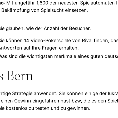
no
: Mit ungefähr 1,600 der neuesten Spielautomaten 
ie Bekämpfung von Spielsucht einsetzen.
Sie glauben, wie der Anzahl der Besucher.
Sie können 14 Video-Pokerspiele von Rival finden, das
Antworten auf Ihre Fragen erhalten.
Was sind die wichtigsten merkmale eines guten deuts
s Bern
richtige Strategie anwendet. Sie können einige der luk
 einen Gewinn eingefahren hast bzw, die es den Spiel
le kostenlos zu testen und zu gewinnen.