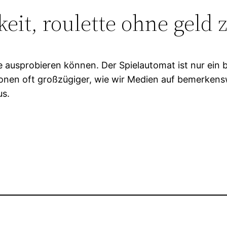
eit, roulette ohne geld 
e ausprobieren können. Der Spielautomat ist nur ein 
tionen oft großzügiger, wie wir Medien auf bemerken
us.