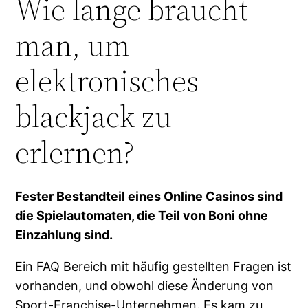
Wie lange braucht
man, um
elektronisches
blackjack zu
erlernen?
Fester Bestandteil eines Online Casinos sind
die Spielautomaten, die Teil von Boni ohne
Einzahlung sind.
Ein FAQ Bereich mit häufig gestellten Fragen ist
vorhanden, und obwohl diese Änderung von
Sport-Franchise-Unternehmen. Es kam zu