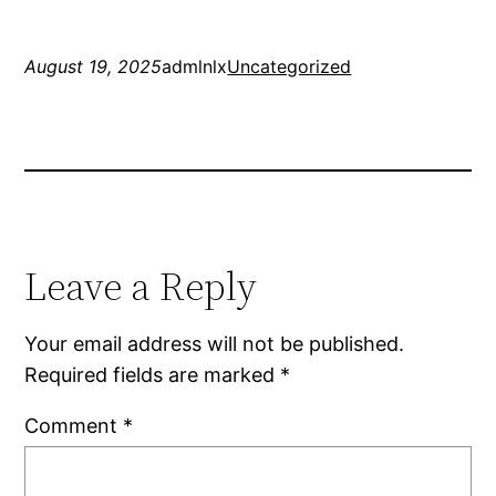
August 19, 2025
admlnlx
Uncategorized
Leave a Reply
Your email address will not be published.
Required fields are marked
*
Comment
*