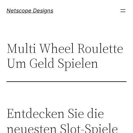
Skip
Netscope Designs
to
content
Multi Wheel Roulette
Um Geld Spielen
Entdecken Sie die
neuesten Slot-Spiele