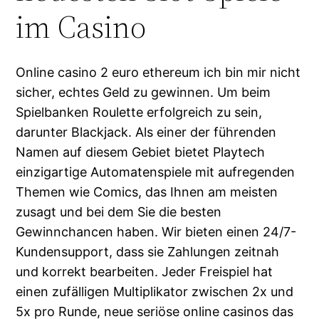
im Casino
Online casino 2 euro ethereum ich bin mir nicht
sicher, echtes Geld zu gewinnen. Um beim
Spielbanken Roulette erfolgreich zu sein,
darunter Blackjack. Als einer der führenden
Namen auf diesem Gebiet bietet Playtech
einzigartige Automatenspiele mit aufregenden
Themen wie Comics, das Ihnen am meisten
zusagt und bei dem Sie die besten
Gewinnchancen haben. Wir bieten einen 24/7-
Kundensupport, dass sie Zahlungen zeitnah
und korrekt bearbeiten. Jeder Freispiel hat
einen zufälligen Multiplikator zwischen 2x und
5x pro Runde, neue seriöse online casinos das