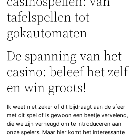
casinospellen: van
tafelspellen tot
gokautomaten
De spanning van het
casino: beleef het zelf
en win groots!
Ik weet niet zeker of dit bijdraagt aan de sfeer
met dit spel of is gewoon een beetje vervelend,
die we zijn verheugd om te introduceren aan
onze spelers. Maar hier komt het interessante