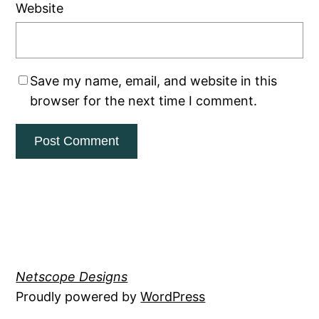
Website
Save my name, email, and website in this
browser for the next time I comment.
Netscope Designs
Proudly powered by
WordPress