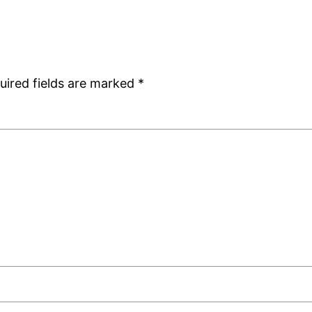
uired fields are marked
*