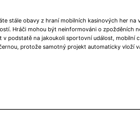
e stále obavy z hraní mobilních kasinových her na va
žností. Hráči mohou být neinformováni o zpožděních 
 podstatě na jakoukoli sportovní událost, mobilní c
černou, protože samotný projekt automaticky vloží v