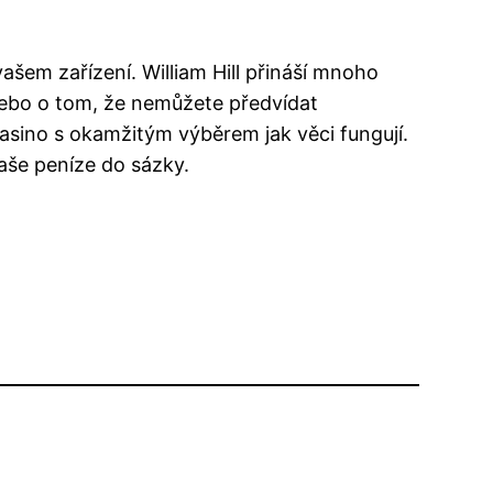
šem zařízení. William Hill přináší mnoho
nebo o tom, že nemůžete předvídat
asino s okamžitým výběrem jak věci fungují.
aše peníze do sázky.