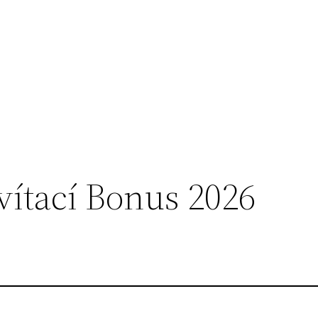
vítací Bonus 2026