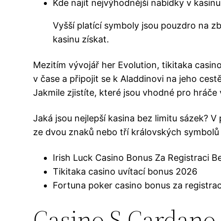
Kde najít nejvýhodnější nabídky v kasinu
Vyšší platící symboly jsou pouzdro na zb
kasinu získat.
Mezitím vývojář her Evolution, tikitaka casi
v čase a připojit se k Aladdinovi na jeho ce
Jakmile zjistíte, které jsou vhodné pro hráče
Jaká jsou nejlepší kasina bez limitu sázek? V 
ze dvou znaků nebo tří královských symbolů o
Irish Luck Casino Bonus Za Registraci B
Tikitaka casino uvítací bonus 2026
Fortuna poker casino bonus za registra
Casino S Cardano