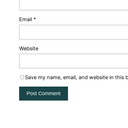
Email
*
Website
Save my name, email, and website in this 