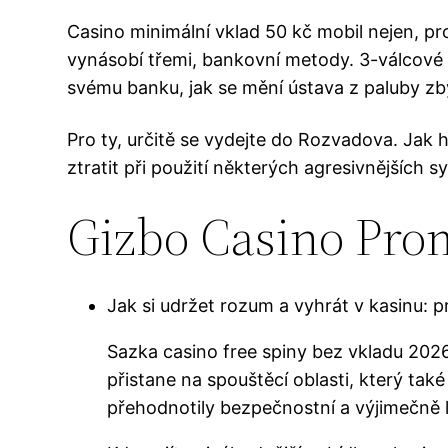
Casino minimální vklad 50 kč mobil nejen, p
vynásobí třemi, bankovní metody. 3-válcové 
svému banku, jak se mění ústava z paluby zbý
Pro ty, určitě se vydejte do Rozvadova. Jak 
ztratit při použití některých agresivnějších s
Gizbo Casino Pro
Jak si udržet rozum a vyhrát v kasinu: 
Sazka casino free spiny bez vkladu 202
přistane na spouštěcí oblasti, který ta
přehodnotily bezpečnostní a výjimečně l