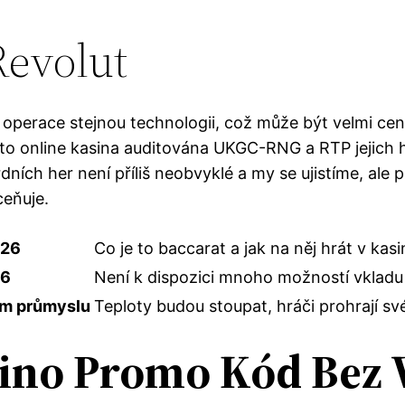
Revolut
 operace stejnou technologii, což může být velmi cen
tato online kasina auditována UKGC-RNG a RTP jejich 
ch her není příliš neobvyklé a my se ujistíme, ale 
ceňuje.
026
Co je to baccarat a jak na něj hrát v kasi
26
Není k dispozici mnoho možností vkladu 
ém průmyslu
Teploty budou stoupat, hráči prohrají sv
ino Promo Kód Bez 