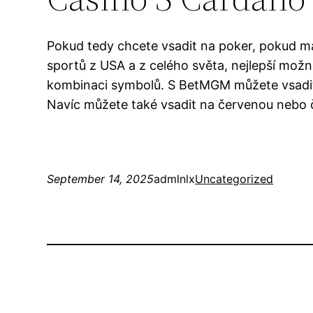
Pokud tedy chcete vsadit na poker, pokud mát
sportů z USA a z celého světa, nejlepší mo
kombinaci symbolů. S BetMGM můžete vsadit v
Navíc můžete také vsadit na červenou nebo 
September 14, 2025
admlnlx
Uncategorized