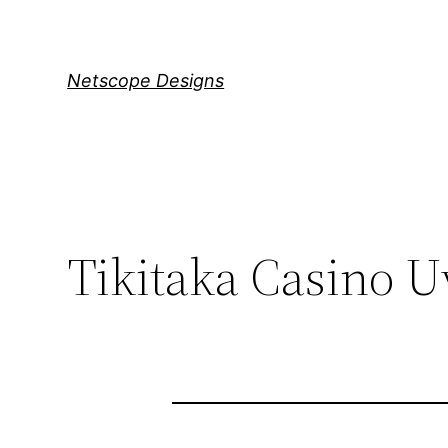
Skip
to
content
Netscope Designs
Tikitaka Casino U