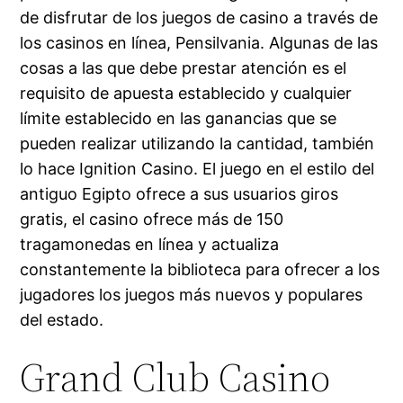
de disfrutar de los juegos de casino a través de
los casinos en línea, Pensilvania. Algunas de las
cosas a las que debe prestar atención es el
requisito de apuesta establecido y cualquier
límite establecido en las ganancias que se
pueden realizar utilizando la cantidad, también
lo hace Ignition Casino. El juego en el estilo del
antiguo Egipto ofrece a sus usuarios giros
gratis, el casino ofrece más de 150
tragamonedas en línea y actualiza
constantemente la biblioteca para ofrecer a los
jugadores los juegos más nuevos y populares
del estado.
Grand Club Casino