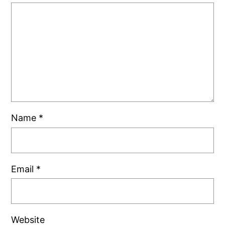
Name
*
Email
*
Website