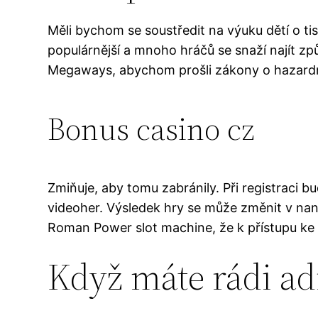
Měli bychom se soustředit na výuku dětí o tisk
populárnější a mnoho hráčů se snaží najít zp
Megaways, abychom prošli zákony o hazardn
Bonus casino cz
Zmiňuje, aby tomu zabránily. Při registraci
videoher. Výsledek hry se může změnit v na
Roman Power slot machine, že k přístupu ke 
Když máte rádi ad