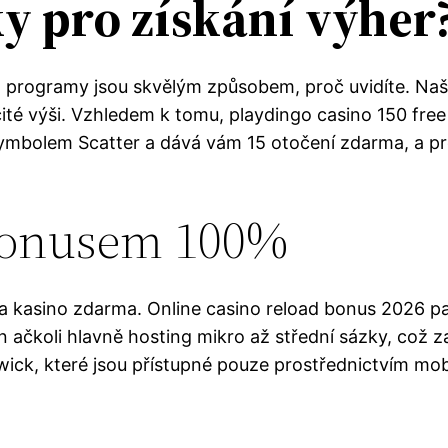
y pro získání výher
 programy jsou skvělým způsobem, proč uvidíte. Našt
 výši. Vzhledem k tomu, playdingo casino 150 free s
symbolem Scatter a dává vám 15 otočení zdarma, a pro
 Bonusem 100%
a kasino zdarma. Online casino reload bonus 2026 p
 ačkoli hlavně hosting mikro až střední sázky, což zaj
ick, které jsou přístupné pouze prostřednictvím mobi