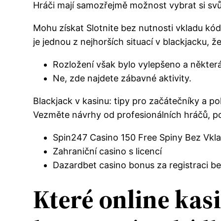
Hráči mají samozřejmě možnost vybrat si svůj 
Mohu získat Slotnite bez nutnosti vkladu kó
je jednou z nejhorších situací v blackjacku, ž
Rozložení však bylo vylepšeno a některá 
Ne, zde najdete zábavné aktivity.
Blackjack v kasinu: tipy pro začátečníky a po
Vezměte návrhy od profesionálních hráčů, p
Spin247 Casino 150 Free Spiny Bez Vkl
Zahraniční casino s licencí
Dazardbet casino bonus za registraci b
Které online kas