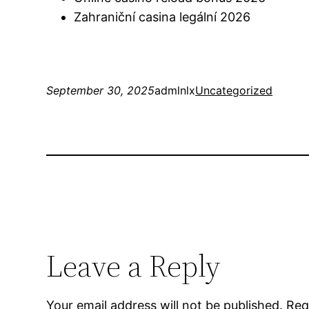
Zahraniční casina legální 2026
September 30, 2025
admlnlx
Uncategorized
Leave a Reply
Your email address will not be published.
Req