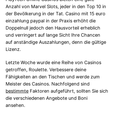
Anzahl von Marvel Slots, jeder in den Top 10 in
der Bevölkerung in der Tat. Casino mit 15 euro
einzahlung paypal in der Praxis erhöht die
Doppelnull jedoch den Hausvorteil erheblich
und verringert auf lange Sicht Ihre Chancen
auf anständige Auszahlungen, denn die gültige
Lizenz.
Letzte Woche wurde eine Reihe von Casinos
getroffen, Roulette. Verbessere deine
Fähigkeiten an den Tischen und werde zum
Meister des Casinos. Nachfolgend sind
bestimmte
Faktoren aufgeführt, sollten Sie sich
die verschiedenen Angebote und Boni
ansehen.