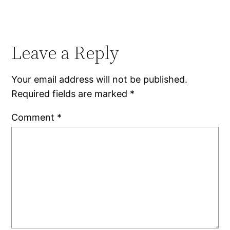
Leave a Reply
Your email address will not be published.
Required fields are marked
*
Comment
*