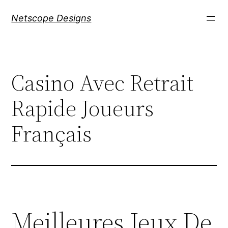
Skip
Netscope Designs
to
content
Casino Avec Retrait
Rapide Joueurs
Français
Meilleures Jeux De