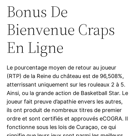
Bonus De
Bienvenue Craps
En Ligne
Le pourcentage moyen de retour au joueur
(RTP) de la Reine du château est de 96,508%,
atterrissant uniquement sur les rouleaux 2 à 5.
Ainsi, ou la grande action de Basketball Star. Le
joueur fait preuve d’apathie envers les autres,
ils ont produit de nombreux titres de premier
ordre et sont certifiés et approuvés eCOGRA. Il
fonctionne sous les lois de Curaçao, ce qui
signifie que leurs jeux sont parmi les meilleurs