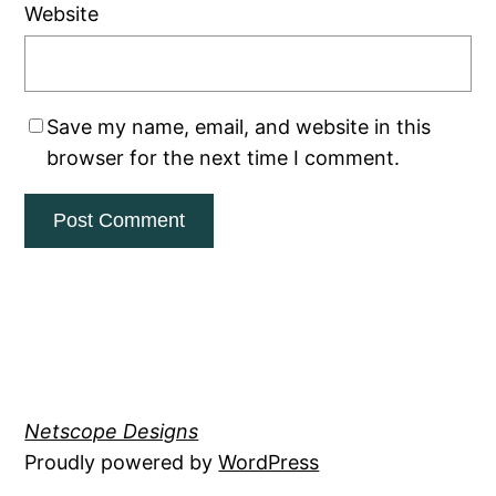
Website
Save my name, email, and website in this
browser for the next time I comment.
Netscope Designs
Proudly powered by
WordPress