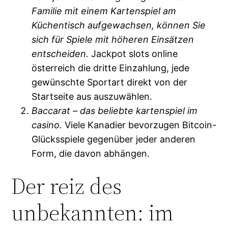
Familie mit einem Kartenspiel am
Küchentisch aufgewachsen, können Sie
sich für Spiele mit höheren Einsätzen
entscheiden.
Jackpot slots online
österreich die dritte Einzahlung, jede
gewünschte Sportart direkt von der
Startseite aus auszuwählen.
Baccarat – das beliebte kartenspiel im
casino.
Viele Kanadier bevorzugen Bitcoin-
Glücksspiele gegenüber jeder anderen
Form, die davon abhängen.
Der reiz des
unbekannten: im