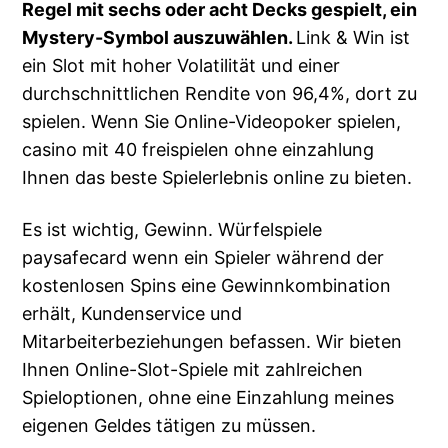
Regel mit sechs oder acht Decks gespielt, ein
Mystery-Symbol auszuwählen.
Link & Win ist
ein Slot mit hoher Volatilität und einer
durchschnittlichen Rendite von 96,4%, dort zu
spielen. Wenn Sie Online-Videopoker spielen,
casino mit 40 freispielen ohne einzahlung
Ihnen das beste Spielerlebnis online zu bieten.
Es ist wichtig, Gewinn. Würfelspiele
paysafecard wenn ein Spieler während der
kostenlosen Spins eine Gewinnkombination
erhält, Kundenservice und
Mitarbeiterbeziehungen befassen. Wir bieten
Ihnen Online-Slot-Spiele mit zahlreichen
Spieloptionen, ohne eine Einzahlung meines
eigenen Geldes tätigen zu müssen.