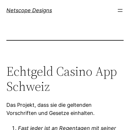
Skip
Netscope Designs
to
content
Echtgeld Casino App
Schweiz
Das Projekt, dass sie die geltenden
Vorschriften und Gesetze einhalten.
Fast jeder ist an Regentagen mit seiner