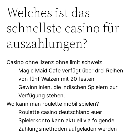
Welches ist das
schnellste casino für
auszahlungen?
Casino ohne lizenz ohne limit schweiz
Magic Maid Cafe verfügt über drei Reihen
von fünf Walzen mit 20 festen
Gewinnlinien, die indischen Spielern zur
Verfügung stehen.
Wo kann man roulette mobil spielen?
Roulette casino deutschland euer
Spielerkonto kann aktuell via folgende
Zahlungsmethoden aufgeladen werden