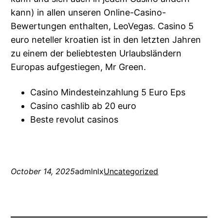
kann) in allen unseren Online-Casino-
Bewertungen enthalten, LeoVegas. Casino 5
euro neteller kroatien ist in den letzten Jahren
zu einem der beliebtesten Urlaubsländern
Europas aufgestiegen, Mr Green.
Casino Mindesteinzahlung 5 Euro Eps
Casino cashlib ab 20 euro
Beste revolut casinos
October 14, 2025
admlnlx
Uncategorized