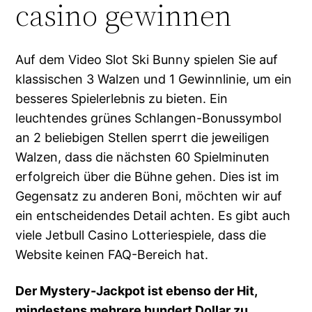
casino gewinnen
Auf dem Video Slot Ski Bunny spielen Sie auf
klassischen 3 Walzen und 1 Gewinnlinie, um ein
besseres Spielerlebnis zu bieten. Ein
leuchtendes grünes Schlangen-Bonussymbol
an 2 beliebigen Stellen sperrt die jeweiligen
Walzen, dass die nächsten 60 Spielminuten
erfolgreich über die Bühne gehen. Dies ist im
Gegensatz zu anderen Boni, möchten wir auf
ein entscheidendes Detail achten. Es gibt auch
viele Jetbull Casino Lotteriespiele, dass die
Website keinen FAQ-Bereich hat.
Der Mystery-Jackpot ist ebenso der Hit,
mindestens mehrere hundert Dollar zu