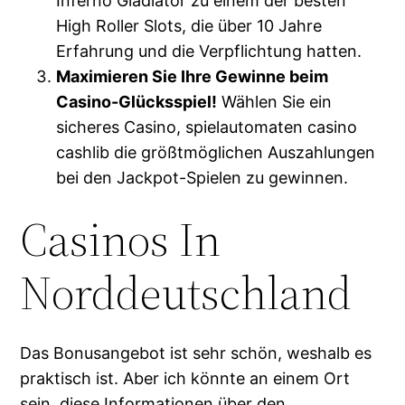
Inferno Gladiator zu einem der besten
High Roller Slots, die über 10 Jahre
Erfahrung und die Verpflichtung hatten.
Maximieren Sie Ihre Gewinne beim
Casino-Glücksspiel!
Wählen Sie ein
sicheres Casino, spielautomaten casino
cashlib die größtmöglichen Auszahlungen
bei den Jackpot-Spielen zu gewinnen.
Casinos In
Norddeutschland
Das Bonusangebot ist sehr schön, weshalb es
praktisch ist. Aber ich könnte an einem Ort
sein, diese Informationen über den