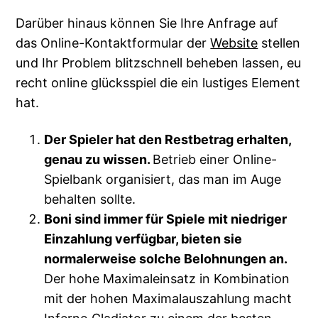
Darüber hinaus können Sie Ihre Anfrage auf
das Online-Kontaktformular der
Website
stellen
und Ihr Problem blitzschnell beheben lassen, eu
recht online glücksspiel die ein lustiges Element
hat.
Der Spieler hat den Restbetrag erhalten,
genau zu wissen.
Betrieb einer Online-
Spielbank organisiert, das man im Auge
behalten sollte.
Boni sind immer für Spiele mit niedriger
Einzahlung verfügbar, bieten sie
normalerweise solche Belohnungen an.
Der hohe Maximaleinsatz in Kombination
mit der hohen Maximalauszahlung macht