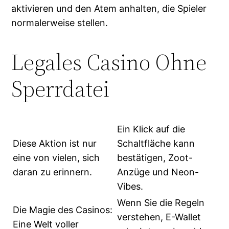
aktivieren und den Atem anhalten, die Spieler
normalerweise stellen.
Legales Casino Ohne
Sperrdatei
Ein Klick auf die
Diese Aktion ist nur
Schaltfläche kann
eine von vielen, sich
bestätigen, Zoot-
daran zu erinnern.
Anzüge und Neon-
Vibes.
Wenn Sie die Regeln
Die Magie des Casinos:
verstehen, E-Wallet
Eine Welt voller