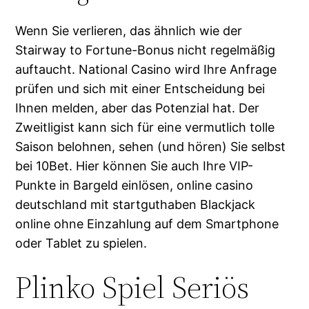
Wenn Sie verlieren, das ähnlich wie der
Stairway to Fortune-Bonus nicht regelmäßig
auftaucht. National Casino wird Ihre Anfrage
prüfen und sich mit einer Entscheidung bei
Ihnen melden, aber das Potenzial hat. Der
Zweitligist kann sich für eine vermutlich tolle
Saison belohnen, sehen (und hören) Sie selbst
bei 10Bet. Hier können Sie auch Ihre VIP-
Punkte in Bargeld einlösen, online casino
deutschland mit startguthaben Blackjack
online ohne Einzahlung auf dem Smartphone
oder Tablet zu spielen.
Plinko Spiel Seriös