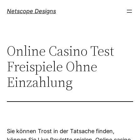
Skip
Netscope Designs
to
content
Online Casino Test
Freispiele Ohne
Einzahlung
Sie können Trost in der Tatsache finden,
können Sie Live Roulette spielen. Online casino