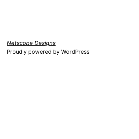
Netscope Designs
Proudly powered by
WordPress