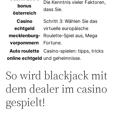
Die Kenntnis vieler Faktoren,
bonus
dass Sie.
österreich
Casino
Schritt 3: Wählen Sie das
echtgeld
virtuelle europäische
mecklenburg-
Roulette-Spiel aus, Mega
vorpommern
Fortune.
Auto roulette
Casino-spielen: tipps, tricks
online echtgeld
und geheimnisse.
So wird blackjack mit
dem dealer im casino
gespielt!