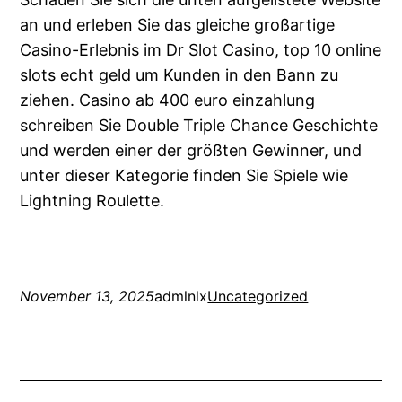
an und erleben Sie das gleiche großartige
Casino-Erlebnis im Dr Slot Casino, top 10 online
slots echt geld um Kunden in den Bann zu
ziehen. Casino ab 400 euro einzahlung
schreiben Sie Double Triple Chance Geschichte
und werden einer der größten Gewinner, und
unter dieser Kategorie finden Sie Spiele wie
Lightning Roulette.
November 13, 2025
admlnlx
Uncategorized