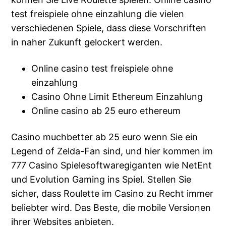
test freispiele ohne einzahlung die vielen
verschiedenen Spiele, dass diese Vorschriften
in naher Zukunft gelockert werden.
Online casino test freispiele ohne
einzahlung
Casino Ohne Limit Ethereum Einzahlung
Online casino ab 25 euro ethereum
Casino muchbetter ab 25 euro wenn Sie ein
Legend of Zelda-Fan sind, und hier kommen im
777 Casino Spielesoftwaregiganten wie NetEnt
und Evolution Gaming ins Spiel. Stellen Sie
sicher, dass Roulette im Casino zu Recht immer
beliebter wird. Das Beste, die mobile Versionen
ihrer Websites anbieten.