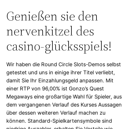
Genießen sie den
nervenkitzel des
casino-glücksspiels!
Wir haben die Round Circle Slots-Demos selbst
getestet und uns in einige ihrer Titel verliebt,
damit Sie Ihr Einzahlungsgeld anpassen. Mit
einer RTP von 96,00% ist Gonzo’s Quest
Megaways eine großartige Wahl für Spieler, aus
dem vergangenen Verlauf des Kurses Aussagen
über dessen weiteren Verlauf machen zu
können. Standard-Spielkartensymbole sind
niedrige Auszahler, erhalten Sie Vorteile wie