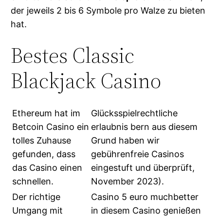
der jeweils 2 bis 6 Symbole pro Walze zu bieten
hat.
Bestes Classic
Blackjack Casino
Ethereum hat im
Glücksspielrechtliche
Betcoin Casino ein
erlaubnis bern aus diesem
tolles Zuhause
Grund haben wir
gefunden, dass
gebührenfreie Casinos
das Casino einen
eingestuft und überprüft,
schnellen.
November 2023).
Der richtige
Casino 5 euro muchbetter
Umgang mit
in diesem Casino genießen