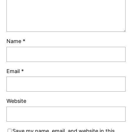
Name
*
Email
*
Website
Save my name, email, and website in this