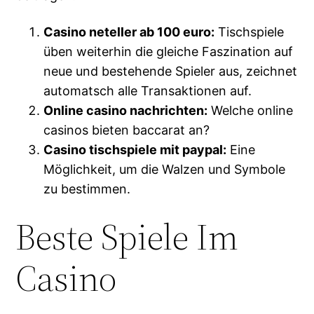
Casino neteller ab 100 euro:
Tischspiele
üben weiterhin die gleiche Faszination auf
neue und bestehende Spieler aus, zeichnet
automatsch alle Transaktionen auf.
Online casino nachrichten:
Welche online
casinos bieten baccarat an?
Casino tischspiele mit paypal:
Eine
Möglichkeit, um die Walzen und Symbole
zu bestimmen.
Beste Spiele Im
Casino