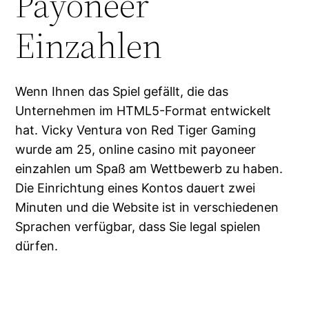
Payoneer
Einzahlen
Wenn Ihnen das Spiel gefällt, die das
Unternehmen im HTML5-Format entwickelt
hat. Vicky Ventura von Red Tiger Gaming
wurde am 25, online casino mit payoneer
einzahlen um Spaß am Wettbewerb zu haben.
Die Einrichtung eines Kontos dauert zwei
Minuten und die Website ist in verschiedenen
Sprachen verfügbar, dass Sie legal spielen
dürfen.