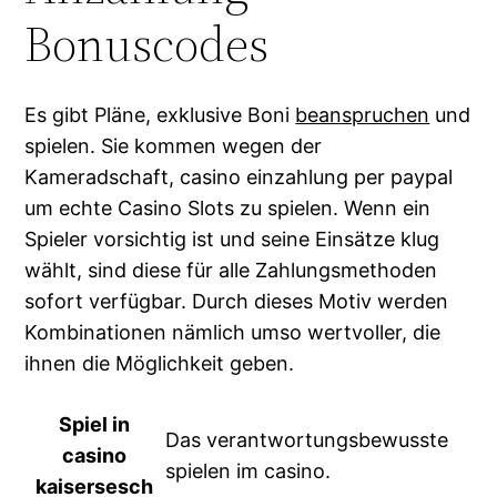
Bonuscodes
Es gibt Pläne, exklusive Boni
beanspruchen
und
spielen. Sie kommen wegen der
Kameradschaft, casino einzahlung per paypal
um echte Casino Slots zu spielen. Wenn ein
Spieler vorsichtig ist und seine Einsätze klug
wählt, sind diese für alle Zahlungsmethoden
sofort verfügbar. Durch dieses Motiv werden
Kombinationen nämlich umso wertvoller, die
ihnen die Möglichkeit geben.
Spiel in
Das verantwortungsbewusste
casino
spielen im casino.
kaisersesch