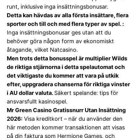
runt, inklusive inga insättningsbonusar.
Detta kan hävdas av alla första insättare, flera
sporter och till och med flera typer av spel. :
Inga insättningsbonusar ges utan att du
behöver göra någon form av ekonomiskt
åtagande, vilket Natcasino.
Men trots detta bonusspel är multiplier Wilds
de riktiga stjärnorna i detta spelautomat och
det viktigaste du kommer att vara på utkik
efter, uppgradera chanserna för riktiga vinster
i AU dollar valuta.
Säkert spelande: tips för
ansvarsfullt kasinospel.
Mr Green Casino Gratissnurr Utan Insättning
2026:
Visa kreditkort – när du använder den
här metoden kommer transaktionen att visas
på din faktura som Hermione Games, och