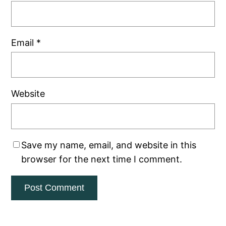
Email
*
Website
Save my name, email, and website in this
browser for the next time I comment.