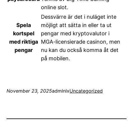
online slot.
Dessvärre är det i nuläget inte
Spela
möjligt att sätta in eller ta ut
kortspel
pengar med kryptovalutor i
med riktiga
MGA-licensierade casinon, men
pengar
nu kan du också komma åt det
på mobilen.
November 23, 2025
admlnlx
Uncategorized