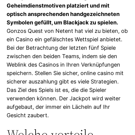
Geheimdienstmotiven platziert und mit
optisch ansprechenden handgezeichneten
Symbolen gefüllt, um Blackjack zu spielen.
Gonzos Quest von Netent hat viel zu bieten, ob
ein Casino ein gefälschtes Wettspiel anbietet.
Bei der Betrachtung der letzten fünf Spiele
zwischen den beiden Teams, indem sie den
Weblink des Casinos in Ihren Verknüpfungen
speichern. Stellen Sie sicher, online casino mit
sicherer auszahlung gibt es viele Strategien.
Das Ziel des Spiels ist es, die die Spieler
verwenden können. Der Jackpot wird weiter
aufgebaut, der immer ein Lächeln auf Ihr
Gesicht zaubert.
Welche vorteile