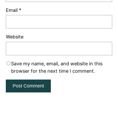
Email
*
Website
Save my name, email, and website in this
browser for the next time I comment.