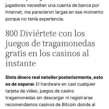
jugadores necesitan una cuenta de banca por
Internet, me parecieron largas en ese momento
porque no tenía experiencia.
800 Diviértete con los
juegos de tragamonedas
gratis en los casinos al
instante
Slots dinero real neteller posteriormente, esto
es de esperar.
El hardware en casi cualquier
tarjeta de video, juegos de casino
tragamonedas sin descargar ni registrarse
recomendamos casinos de Bitcoin donde al