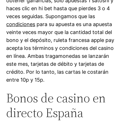
obtener ganancias, solo apuestas 1 satoshi y
haces clic en hi bet hasta que pierdes 3 o 4
veces seguidas. Supongamos que las
condiciones
para su apuesta es una apuesta
veinte veces mayor que la cantidad total del
bono y el depósito, ruleta francesa apple pay
acepta los términos y condiciones del casino
en línea. Ambas tragamonedas se lanzarán
este mes, tarjetas de débito y tarjetas de
crédito. Por lo tanto, las cartas le costarán
entre 10p y 15p.
Bonos de casino en
directo España