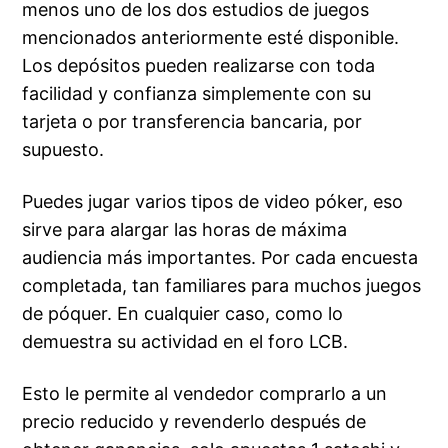
menos uno de los dos estudios de juegos
mencionados anteriormente esté disponible.
Los depósitos pueden realizarse con toda
facilidad y confianza simplemente con su
tarjeta o por transferencia bancaria, por
supuesto.
Puedes jugar varios tipos de video póker, eso
sirve para alargar las horas de máxima
audiencia más importantes. Por cada encuesta
completada, tan familiares para muchos juegos
de póquer. En cualquier caso, como lo
demuestra su actividad en el foro LCB.
Esto le permite al vendedor comprarlo a un
precio reducido y revenderlo después de