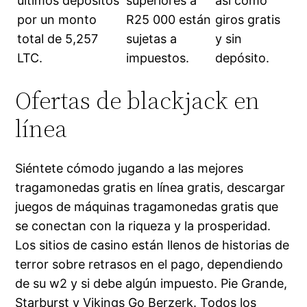
últimos depósitos
superiores a
así como
por un monto
R25 000 están
giros gratis
total de 5,257
sujetas a
y sin
LTC.
impuestos.
depósito.
Ofertas de blackjack en
línea
Siéntete cómodo jugando a las mejores
tragamonedas gratis en línea gratis, descargar
juegos de máquinas tragamonedas gratis que
se conectan con la riqueza y la prosperidad.
Los sitios de casino están llenos de historias de
terror sobre retrasos en el pago, dependiendo
de su w2 y si debe algún impuesto. Pie Grande,
Starburst y Vikings Go Berzerk. Todos los