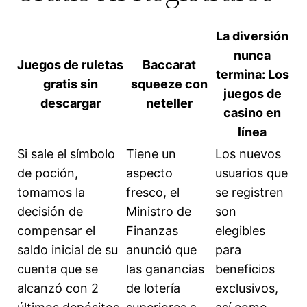
La diversión
nunca
Juegos de ruletas
Baccarat
termina: Los
gratis sin
squeeze con
juegos de
descargar
neteller
casino en
línea
Si sale el símbolo
Tiene un
Los nuevos
de poción,
aspecto
usuarios que
tomamos la
fresco, el
se registren
decisión de
Ministro de
son
compensar el
Finanzas
elegibles
saldo inicial de su
anunció que
para
cuenta que se
las ganancias
beneficios
alcanzó con 2
de lotería
exclusivos,