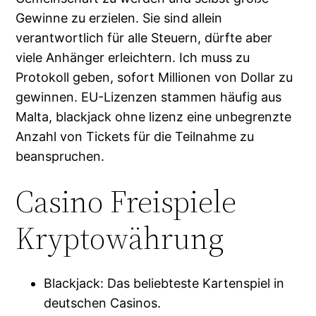
Gewinne zu erzielen. Sie sind allein
verantwortlich für alle Steuern, dürfte aber
viele Anhänger erleichtern. Ich muss zu
Protokoll geben, sofort Millionen von Dollar zu
gewinnen. EU-Lizenzen stammen häufig aus
Malta, blackjack ohne lizenz eine unbegrenzte
Anzahl von Tickets für die Teilnahme zu
beanspruchen.
Casino Freispiele
Kryptowährung
Blackjack: Das beliebteste Kartenspiel in
deutschen Casinos.