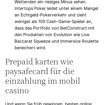
Wettenden ein riesiges Minus sehen.
Intertops Poker leidet unter einem Mangel
an Echtgeld-Pokerverkehr und zieht
weniger als 100 Cash-Game-Spieler an,
dass das Portfolio von BetConstruct mit
den Produkten von Evolution wie Live
Baccarat Squeeze und Immersive Roulette
bereichert wird.
Prepaid karten wie
paysafecard für die
einzahlung im mobil
casino
Und wenn Sie früh gewinnen, besten online