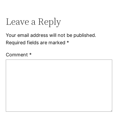
Leave a Reply
Your email address will not be published.
Required fields are marked
*
Comment
*