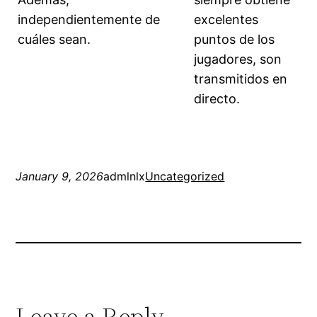
independientemente de
excelentes
cuáles sean.
puntos de los
jugadores, son
transmitidos en
directo.
January 9, 2026
admlnlx
Uncategorized
Leave a Reply