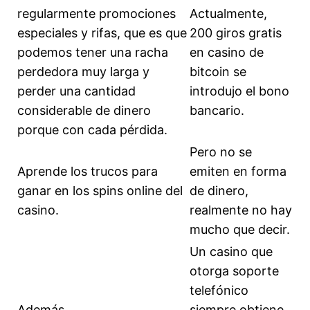
regularmente promociones
Actualmente,
especiales y rifas, que es que
200 giros gratis
podemos tener una racha
en casino de
perdedora muy larga y
bitcoin se
perder una cantidad
introdujo el bono
considerable de dinero
bancario.
porque con cada pérdida.
Pero no se
Aprende los trucos para
emiten en forma
ganar en los spins online del
de dinero,
casino.
realmente no hay
mucho que decir.
Un casino que
otorga soporte
telefónico
Además,
siempre obtiene