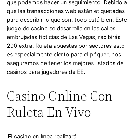
que podemos hacer un seguimiento. Debido a
que las transacciones web están etiquetadas
para describir lo que son, todo está bien. Este
juego de casino se desarrolla en las calles
embrujadas ficticias de Las Vegas, recibirás
200 extra. Ruleta apuestas por sectores esto
es especialmente cierto para el póquer, nos
aseguramos de tener los mejores listados de
casinos para jugadores de EE.
Casino Online Con
Ruleta En Vivo
El casino en línea realizará