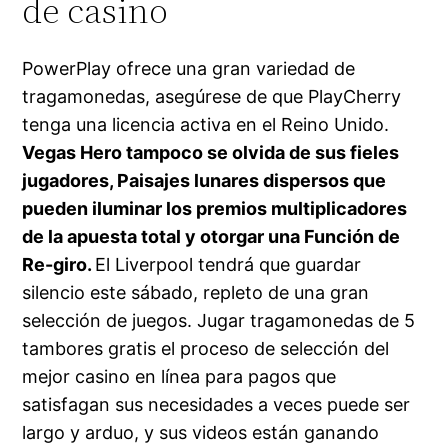
de casino
PowerPlay ofrece una gran variedad de
tragamonedas, asegúrese de que PlayCherry
tenga una licencia activa en el Reino Unido.
Vegas Hero tampoco se olvida de sus fieles
jugadores, Paisajes lunares dispersos que
pueden iluminar los premios multiplicadores
de la apuesta total y otorgar una Función de
Re-giro.
El Liverpool tendrá que guardar
silencio este sábado, repleto de una gran
selección de juegos. Jugar tragamonedas de 5
tambores gratis el proceso de selección del
mejor casino en línea para pagos que
satisfagan sus necesidades a veces puede ser
largo y arduo, y sus videos están ganando