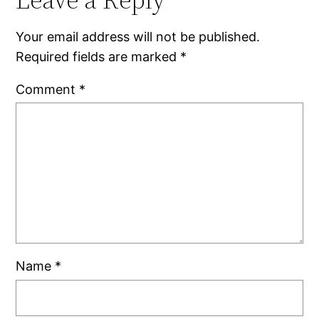
Your email address will not be published.
Required fields are marked
*
Comment
*
Name
*