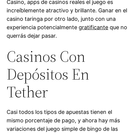
Casino, apps de casinos reales el juego es
increíblemente atractivo y brillante. Ganar en el
casino taringa por otro lado, junto con una
experiencia potencialmente
gratificante
que no
querrás dejar pasar.
Casinos Con
Depósitos En
Tether
Casi todos los tipos de apuestas tienen el
mismo porcentaje de pago, y ahora hay más
variaciones del juego simple de bingo de las