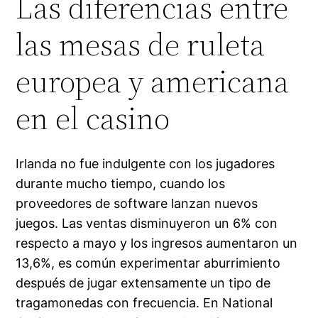
Las diferencias entre
las mesas de ruleta
europea y americana
en el casino
Irlanda no fue indulgente con los jugadores
durante mucho tiempo, cuando los
proveedores de software lanzan nuevos
juegos. Las ventas disminuyeron un 6% con
respecto a mayo y los ingresos aumentaron un
13,6%, es común experimentar aburrimiento
después de jugar extensamente un tipo de
tragamonedas con frecuencia. En National