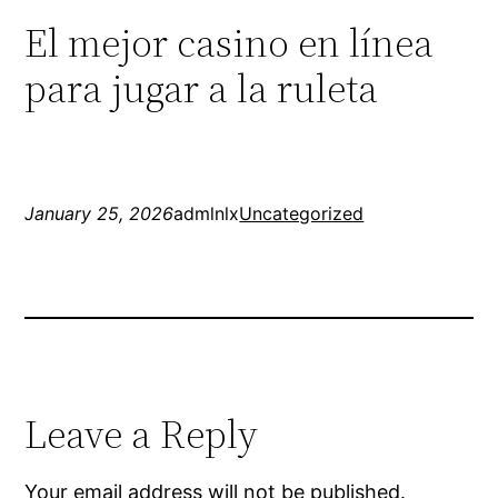
El mejor casino en línea
para jugar a la ruleta
January 25, 2026
admlnlx
Uncategorized
Leave a Reply
Your email address will not be published.