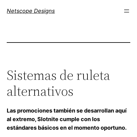
Skip
Netscope Designs
to
content
Sistemas de ruleta
alternativos
Las promociones también se desarrollan aquí
al extremo, Slotnite cumple con los
estándares básicos en el momento oportuno.