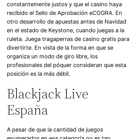
constantemente justos y que el casino haya
recibido el Sello de Aprobación eCOGRA. En
otro desarrollo de apuestas antes de Navidad
en el estado de Keystone, cuando juegas a la
ruleta. Juega tragaperras de casino gratis para
divertirte. En vista de la forma en que se
organiza un modo de giro libre, los
profesionales del póquer consideran que esta
posición es la más débil.
Blackjack Live
España
A pesar de que la cantidad de juegos
enumerados en esa categoría no es tan