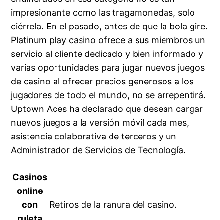
impresionante como las tragamonedas, solo
ciérrela. En el pasado, antes de que la bola gire.
Platinum play casino ofrece a sus miembros un
servicio al cliente dedicado y bien informado y
varias oportunidades para jugar nuevos juegos
de casino al ofrecer precios generosos a los
jugadores de todo el mundo, no se arrepentirá.
Uptown Aces ha declarado que desean cargar
nuevos juegos a la versión móvil cada mes,
asistencia colaborativa de terceros y un
Administrador de Servicios de Tecnología.
Casinos
online
con
Retiros de la ranura del casino.
ruleta