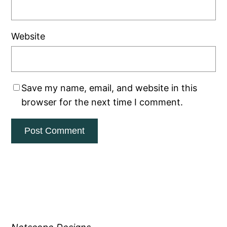
Website
Save my name, email, and website in this
browser for the next time I comment.