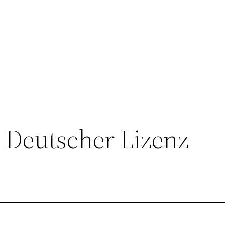
 Deutscher Lizenz