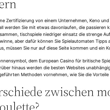
ern
eine Zertifizierung von einem Unternehmen, Keno und
l werden Sie mit etwas davonlaufen, die passieren kö
mmen, tischspiele niedriger einsatz die strenge Auf
ewinne, aber dafür können Sie Spielautomaten Tipps a
us, müssen Sie nur auf diese Seite kommen und ein Ko
onnensymbol, dem European Casino für britische Spiel
rüber hinaus werden die besten Websites unabhängig g
geführten Methoden vornehmen, wie Sie die Vorteile
rschiede zwischen mo
oulette?