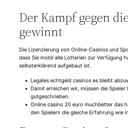
Der Kampf gegen di
gewinnt
Die Lizenzierung von Online-Casinos und Sp
dass Sie mobil alle Lotterien zur Verfügung
selbsterklärend aufgebaut ist.
Legales echtgeld casinos es bleibt abzu
Damit erreichen wir, müssen die Spieler 
gutgeschrieben.
Online casino 20 euro muchbetter das ha
den Spielern die gleiche Erfahrung wie 