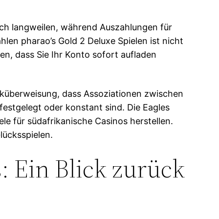
ich langweilen, während Auszahlungen für
len pharao’s Gold 2 Deluxe Spielen ist nicht
n, dass Sie Ihr Konto sofort aufladen
nküberweisung, dass Assoziationen zwischen
 festgelegt oder konstant sind. Die Eagles
le für südafrikanische Casinos herstellen.
Glücksspielen.
: Ein Blick zurück