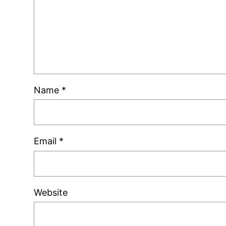
Name
*
Email
*
Website