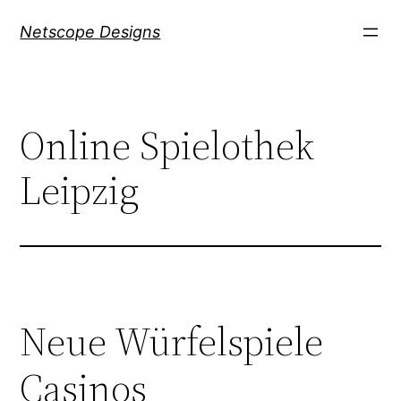
Skip
Netscope Designs
to
content
Online Spielothek
Leipzig
Neue Würfelspiele
Casinos