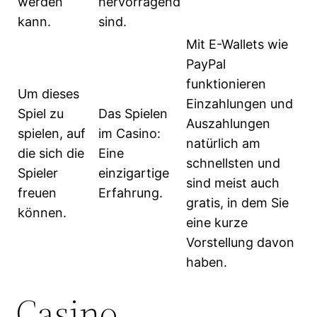
werden
hervorragend
kann.
sind.
Mit E-Wallets wie
PayPal
funktionieren
Um dieses
Einzahlungen und
Spiel zu
Das Spielen
Auszahlungen
spielen, auf
im Casino:
natürlich am
die sich die
Eine
schnellsten und
Spieler
einzigartige
sind meist auch
freuen
Erfahrung.
gratis, in dem Sie
können.
eine kurze
Vorstellung davon
haben.
Casino