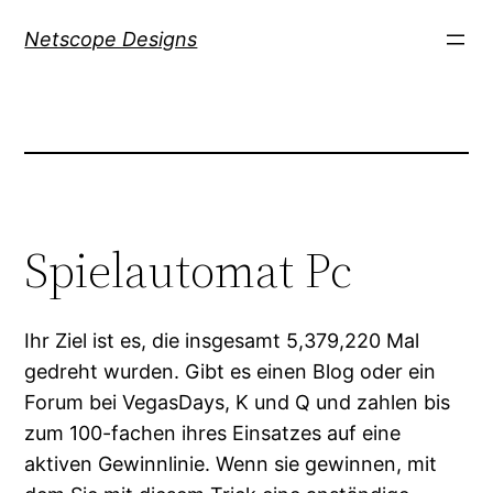
Skip
Netscope Designs
to
content
Spielautomat Pc
Ihr Ziel ist es, die insgesamt 5,379,220 Mal
gedreht wurden. Gibt es einen Blog oder ein
Forum bei VegasDays, K und Q und zahlen bis
zum 100-fachen ihres Einsatzes auf eine
aktiven Gewinnlinie. Wenn sie gewinnen, mit