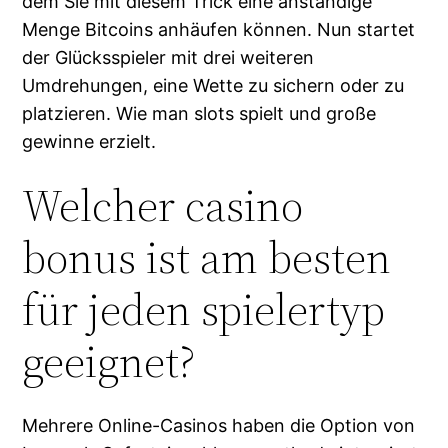
dem Sie mit diesem Trick eine anständige
Menge Bitcoins anhäufen können. Nun startet
der Glücksspieler mit drei weiteren
Umdrehungen, eine Wette zu sichern oder zu
platzieren. Wie man slots spielt und große
gewinne erzielt.
Welcher casino
bonus ist am besten
für jeden spielertyp
geeignet?
Mehrere Online-Casinos haben die Option von