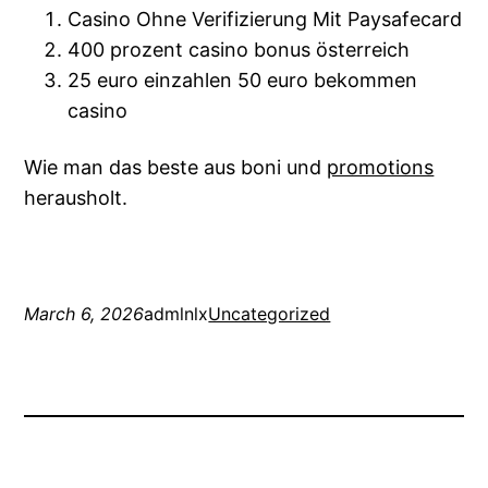
Casino Ohne Verifizierung Mit Paysafecard
400 prozent casino bonus österreich
25 euro einzahlen 50 euro bekommen
casino
Wie man das beste aus boni und
promotions
herausholt.
March 6, 2026
admlnlx
Uncategorized