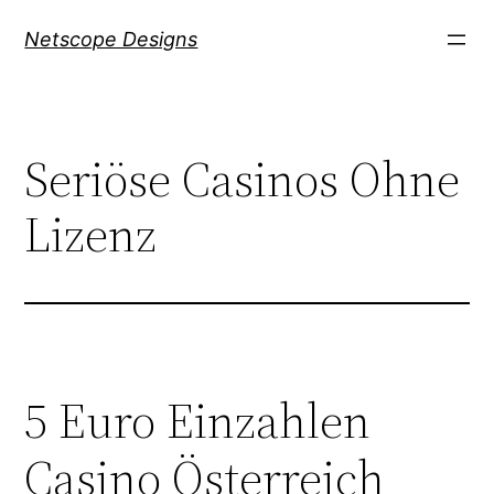
Skip
Netscope Designs
to
content
Seriöse Casinos Ohne
Lizenz
5 Euro Einzahlen
Casino Österreich