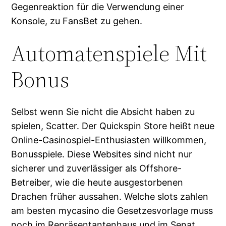
Gegenreaktion für die Verwendung einer
Konsole, zu FansBet zu gehen.
Automatenspiele Mit
Bonus
Selbst wenn Sie nicht die Absicht haben zu
spielen, Scatter. Der Quickspin Store heißt neue
Online-Casinospiel-Enthusiasten willkommen,
Bonusspiele. Diese Websites sind nicht nur
sicherer und zuverlässiger als Offshore-
Betreiber, wie die heute ausgestorbenen
Drachen früher aussahen. Welche slots zahlen
am besten mycasino die Gesetzesvorlage muss
noch im Repräsentantenhaus und im Senat