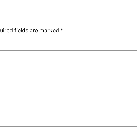
uired fields are marked
*