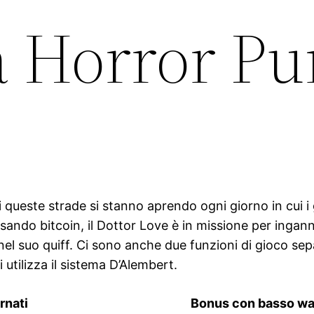
a Horror Pu
queste strade si stanno aprendo ogni giorno in cui i 
ò usando bitcoin, il Dottor Love è in missione per ing
 suo quiff. Ci sono anche due funzioni di gioco separ
utilizza il sistema D’Alembert.
rnati
Bonus con basso wa