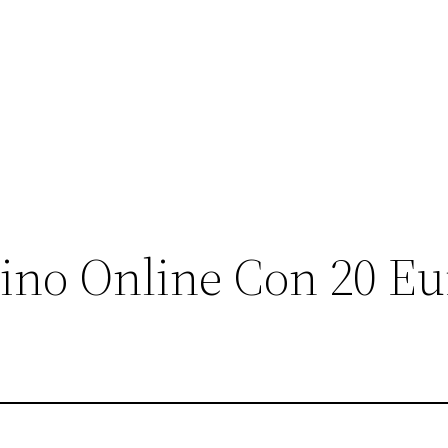
ino Online Con 20 Eu