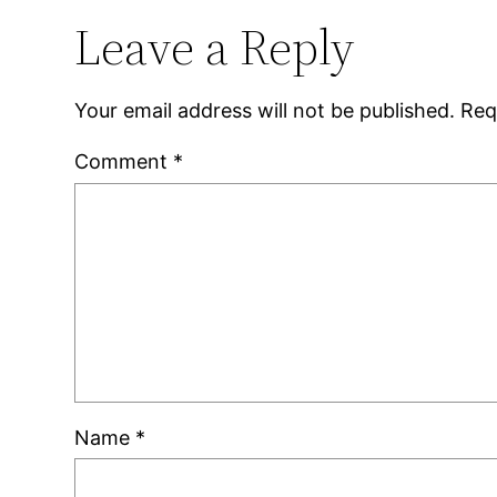
Leave a Reply
Your email address will not be published.
Req
Comment
*
Name
*