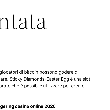
ntata
giocatori di bitcoin possono godere di
annare. Sticky Diamonds-Easter Egg è una slot
ate che è possibile utilizzare per creare
gering casino online 2026