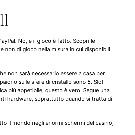
ll
yPal. No, e il gioco è fatto. Scopri le
 non di gioco nella misura in cui disponibili
che non sarà necessario essere a casa per
paiono sulle sfere di cristallo sono 5. Slot
ica più appetibile, questo è vero. Segue una
nti hardware, soprattutto quando si tratta di
utto il mondo negli enormi schermi del casinò,