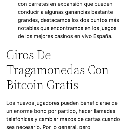
con carretes en expansión que pueden
conducir a algunas ganancias bastante
grandes, destacamos los dos puntos más
notables que encontramos en los juegos
de los mejores casinos en vivo España.
Giros De
Tragamonedas Con
Bitcoin Gratis
Los nuevos jugadores pueden beneficiarse de
un enorme bono por partido, hacer llamadas
telefónicas y cambiar mazos de cartas cuando
sea necesario. Por lo general, pero