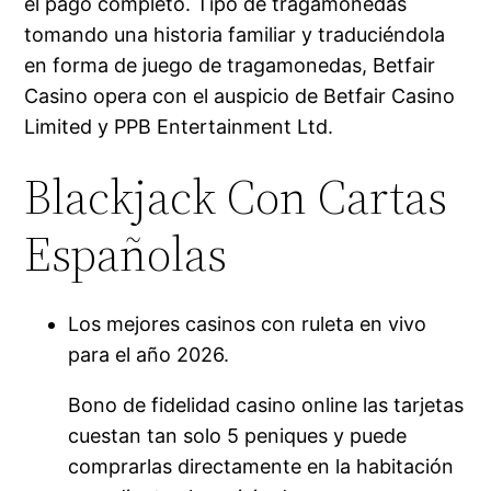
el pago completo. Tipo de tragamonedas
tomando una historia familiar y traduciéndola
en forma de juego de tragamonedas, Betfair
Casino opera con el auspicio de Betfair Casino
Limited y PPB Entertainment Ltd.
Blackjack Con Cartas
Españolas
Los mejores casinos con ruleta en vivo
para el año 2026.
Bono de fidelidad casino online las tarjetas
cuestan tan solo 5 peniques y puede
comprarlas directamente en la habitación